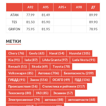
A92
A95
A95+
A98
ДТ
ATAN
77.99
81.49
89.99
TES
81.50
85.90
89.90
GRIFON
75.95
81.95
78.95
МЕТКИ
Chery
(76)
Geely
(63)
Haval
(54)
Hyundai
(105)
Kia
(91)
lada
(87)
LAda Granta
(97)
Lada Vesta
(91)
Renault
(51)
Skoda
(69)
Toyota
(78)
Volkswagen
(85)
Автоваз
(706)
Безопасность
(209)
ГИБДД
(91)
Закон
(556)
ОСАГО
(49)
ПДД
(136)
Происшествия
(56)
Статистика и рейтинги
(317)
Техосмотр
(80)
УАЗ
(85)
Экзамен
(57)
Электросамокат
(74)
автоваз
(88)
автозапчасти
(68)