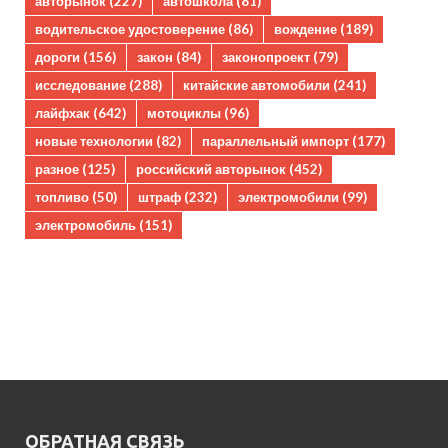
авторынок
(227)
автошкола
(81)
водительское удостоверение
(86)
вождение
(189)
дороги
(156)
закон
(84)
законопроект
(79)
исследование
(288)
китайские автомобили
(241)
лайфхак
(642)
мотоциклы
(96)
новые технологии
(82)
параллельный импорт
(177)
разное
(125)
российский авторынок
(452)
топливо
(50)
штраф
(232)
электромобили
(99)
электромобиль
(151)
ОБРАТНАЯ СВЯЗЬ