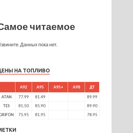
Самое читаемое
звините. Данных пока нет.
ЦЕНЫ НА ТОПЛИВО
A92
A95
A95+
A98
ДТ
ATAN
77.99
81.49
89.99
TES
81.50
85.90
89.90
GRIFON
75.95
81.95
78.95
МЕТКИ