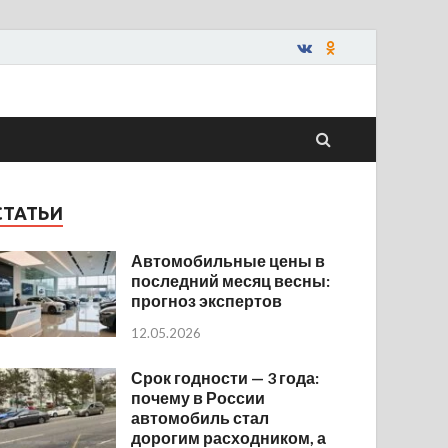
СТАТЬИ
Автомобильные цены в
последний месяц весны:
прогноз экспертов
12.05.2026
Срок годности — 3 года:
почему в России
автомобиль стал
дорогим расходником, а