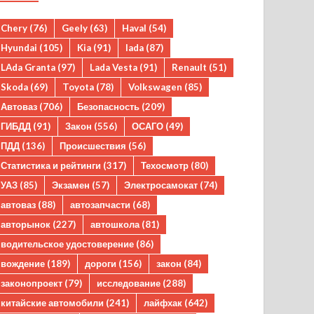
Chery
(76)
Geely
(63)
Haval
(54)
Hyundai
(105)
Kia
(91)
lada
(87)
LAda Granta
(97)
Lada Vesta
(91)
Renault
(51)
Skoda
(69)
Toyota
(78)
Volkswagen
(85)
Автоваз
(706)
Безопасность
(209)
ГИБДД
(91)
Закон
(556)
ОСАГО
(49)
ПДД
(136)
Происшествия
(56)
Статистика и рейтинги
(317)
Техосмотр
(80)
УАЗ
(85)
Экзамен
(57)
Электросамокат
(74)
автоваз
(88)
автозапчасти
(68)
авторынок
(227)
автошкола
(81)
водительское удостоверение
(86)
вождение
(189)
дороги
(156)
закон
(84)
законопроект
(79)
исследование
(288)
китайские автомобили
(241)
лайфхак
(642)