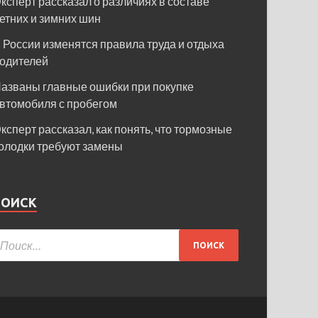
ксперт рассказал о различиях в составе
етних и зимних шин
 России изменятся правила труда и отдыха
одителей
азваны главные ошибки при покупке
втомобиля с пробегом
ксперт рассказал, как понять, что тормозные
олодки требуют замены
ПОИСК