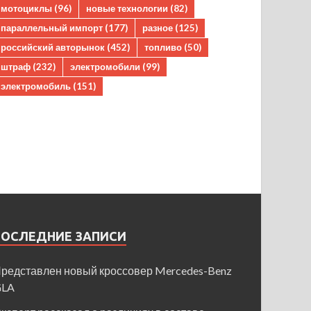
мотоциклы
(96)
новые технологии
(82)
параллельный импорт
(177)
разное
(125)
российский авторынок
(452)
топливо
(50)
штраф
(232)
электромобили
(99)
электромобиль
(151)
ПОСЛЕДНИЕ ЗАПИСИ
редставлен новый кроссовер Mercedes-Benz
GLA