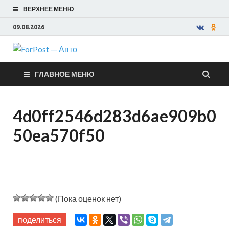
ВЕРХНЕЕ МЕНЮ
09.08.2026
ForPost —
ГЛАВНОЕ МЕНЮ
Авто
4d0ff2546d283d6ae909b0
50ea570f50
(Пока оценок нет)
поделиться