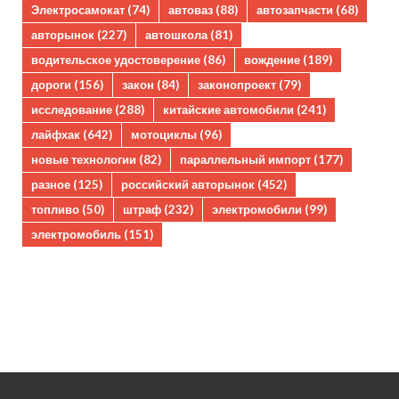
Электросамокат
(74)
автоваз
(88)
автозапчасти
(68)
авторынок
(227)
автошкола
(81)
водительское удостоверение
(86)
вождение
(189)
дороги
(156)
закон
(84)
законопроект
(79)
исследование
(288)
китайские автомобили
(241)
лайфхак
(642)
мотоциклы
(96)
новые технологии
(82)
параллельный импорт
(177)
разное
(125)
российский авторынок
(452)
топливо
(50)
штраф
(232)
электромобили
(99)
электромобиль
(151)