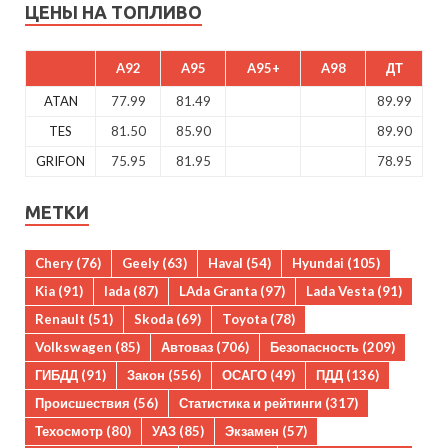
ЦЕНЫ НА ТОПЛИВО
A92
A95
A95+
A98
ДТ
ATAN
77.99
81.49
89.99
TES
81.50
85.90
89.90
GRIFON
75.95
81.95
78.95
МЕТКИ
Chery
(76)
Geely
(63)
Haval
(54)
Hyundai
(105)
Kia
(91)
lada
(87)
LAda Granta
(97)
Lada Vesta
(91)
Renault
(51)
Skoda
(69)
Toyota
(78)
Volkswagen
(85)
Автоваз
(706)
Безопасность
(209)
ГИБДД
(91)
Закон
(556)
ОСАГО
(49)
ПДД
(136)
Происшествия
(56)
Статистика и рейтинги
(317)
Техосмотр
(80)
УАЗ
(85)
Экзамен
(57)