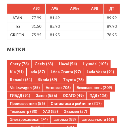
A92
A95
A95+
A98
ДТ
ATAN
77.99
81.49
89.99
TES
81.50
85.90
89.90
GRIFON
75.95
81.95
78.95
МЕТКИ
Chery
(76)
Geely
(63)
Haval
(54)
Hyundai
(105)
Kia
(91)
lada
(87)
LAda Granta
(97)
Lada Vesta
(91)
Renault
(51)
Skoda
(69)
Toyota
(78)
Volkswagen
(85)
Автоваз
(706)
Безопасность
(209)
ГИБДД
(91)
Закон
(556)
ОСАГО
(49)
ПДД
(136)
Происшествия
(56)
Статистика и рейтинги
(317)
Техосмотр
(80)
УАЗ
(85)
Экзамен
(57)
Электросамокат
(74)
автоваз
(88)
автозапчасти
(68)