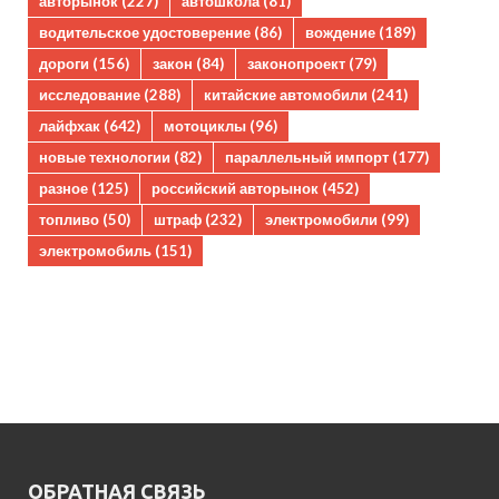
авторынок
(227)
автошкола
(81)
водительское удостоверение
(86)
вождение
(189)
дороги
(156)
закон
(84)
законопроект
(79)
исследование
(288)
китайские автомобили
(241)
лайфхак
(642)
мотоциклы
(96)
новые технологии
(82)
параллельный импорт
(177)
разное
(125)
российский авторынок
(452)
топливо
(50)
штраф
(232)
электромобили
(99)
электромобиль
(151)
ОБРАТНАЯ СВЯЗЬ