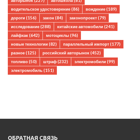
авторынок
(227)
автошкола
(81)
водительское удостоверение
(86)
вождение
(189)
дороги
(156)
закон
(84)
законопроект
(79)
исследование
(288)
китайские автомобили
(241)
лайфхак
(642)
мотоциклы
(96)
новые технологии
(82)
параллельный импорт
(177)
разное
(125)
российский авторынок
(452)
топливо
(50)
штраф
(232)
электромобили
(99)
электромобиль
(151)
ОБРАТНАЯ СВЯЗЬ