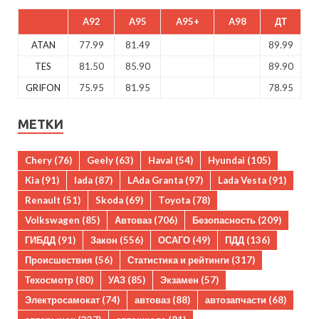
A92
A95
A95+
A98
ДТ
ATAN
77.99
81.49
89.99
TES
81.50
85.90
89.90
GRIFON
75.95
81.95
78.95
МЕТКИ
Chery
(76)
Geely
(63)
Haval
(54)
Hyundai
(105)
Kia
(91)
lada
(87)
LAda Granta
(97)
Lada Vesta
(91)
Renault
(51)
Skoda
(69)
Toyota
(78)
Volkswagen
(85)
Автоваз
(706)
Безопасность
(209)
ГИБДД
(91)
Закон
(556)
ОСАГО
(49)
ПДД
(136)
Происшествия
(56)
Статистика и рейтинги
(317)
Техосмотр
(80)
УАЗ
(85)
Экзамен
(57)
Электросамокат
(74)
автоваз
(88)
автозапчасти
(68)