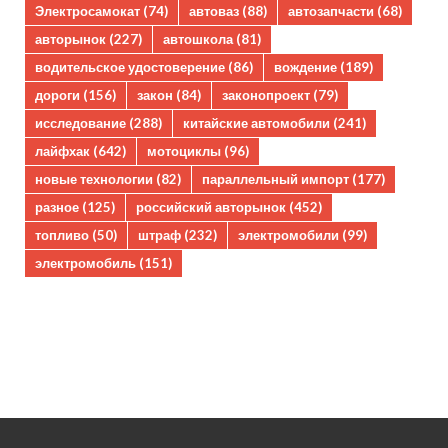
Электросамокат
(74)
автоваз
(88)
автозапчасти
(68)
авторынок
(227)
автошкола
(81)
водительское удостоверение
(86)
вождение
(189)
дороги
(156)
закон
(84)
законопроект
(79)
исследование
(288)
китайские автомобили
(241)
лайфхак
(642)
мотоциклы
(96)
новые технологии
(82)
параллельный импорт
(177)
разное
(125)
российский авторынок
(452)
топливо
(50)
штраф
(232)
электромобили
(99)
электромобиль
(151)