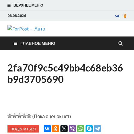
ВЕРХНЕЕ МЕНЮ
08.08.2026
ForPost —
ГЛАВНОЕ МЕНЮ
Авто
2fa70f9c5c49bb4c68eb36
b9d3705690
(Пока оценок нет)
поделиться