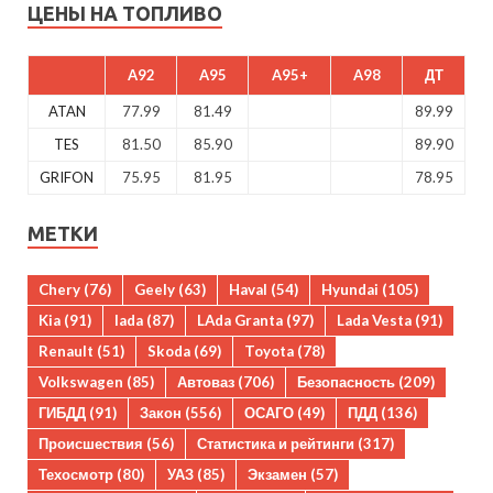
ЦЕНЫ НА ТОПЛИВО
A92
A95
A95+
A98
ДТ
ATAN
77.99
81.49
89.99
TES
81.50
85.90
89.90
GRIFON
75.95
81.95
78.95
МЕТКИ
Chery
(76)
Geely
(63)
Haval
(54)
Hyundai
(105)
Kia
(91)
lada
(87)
LAda Granta
(97)
Lada Vesta
(91)
Renault
(51)
Skoda
(69)
Toyota
(78)
Volkswagen
(85)
Автоваз
(706)
Безопасность
(209)
ГИБДД
(91)
Закон
(556)
ОСАГО
(49)
ПДД
(136)
Происшествия
(56)
Статистика и рейтинги
(317)
Техосмотр
(80)
УАЗ
(85)
Экзамен
(57)