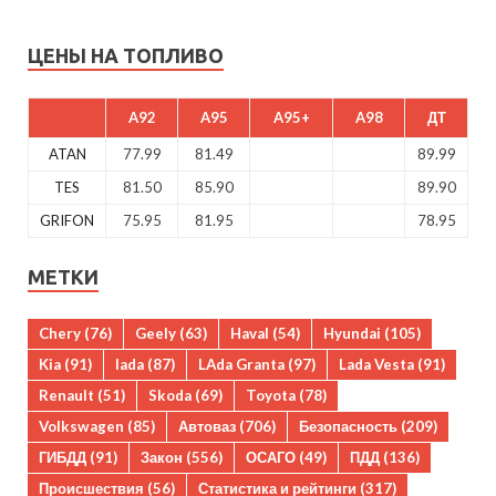
ЦЕНЫ НА ТОПЛИВО
A92
A95
A95+
A98
ДТ
ATAN
77.99
81.49
89.99
TES
81.50
85.90
89.90
GRIFON
75.95
81.95
78.95
МЕТКИ
Chery
(76)
Geely
(63)
Haval
(54)
Hyundai
(105)
Kia
(91)
lada
(87)
LAda Granta
(97)
Lada Vesta
(91)
Renault
(51)
Skoda
(69)
Toyota
(78)
Volkswagen
(85)
Автоваз
(706)
Безопасность
(209)
ГИБДД
(91)
Закон
(556)
ОСАГО
(49)
ПДД
(136)
Происшествия
(56)
Статистика и рейтинги
(317)