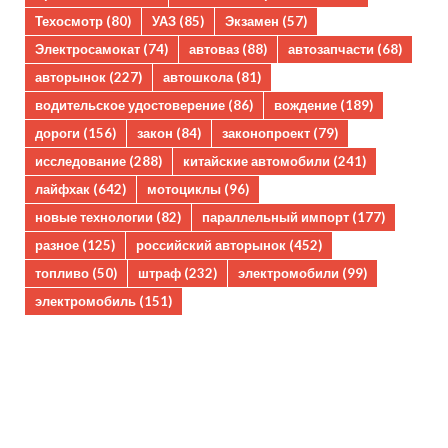
Техосмотр
(80)
УАЗ
(85)
Экзамен
(57)
Электросамокат
(74)
автоваз
(88)
автозапчасти
(68)
авторынок
(227)
автошкола
(81)
водительское удостоверение
(86)
вождение
(189)
дороги
(156)
закон
(84)
законопроект
(79)
исследование
(288)
китайские автомобили
(241)
лайфхак
(642)
мотоциклы
(96)
новые технологии
(82)
параллельный импорт
(177)
разное
(125)
российский авторынок
(452)
топливо
(50)
штраф
(232)
электромобили
(99)
электромобиль
(151)