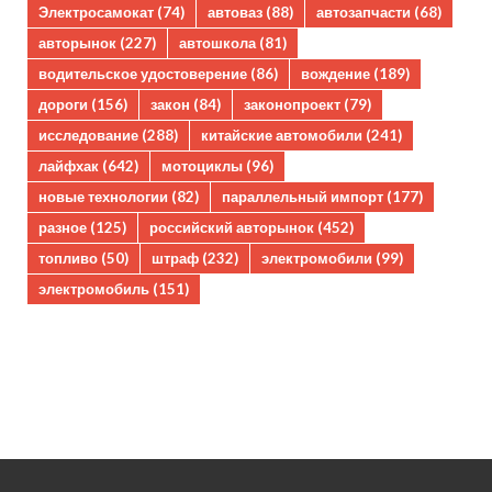
Электросамокат
(74)
автоваз
(88)
автозапчасти
(68)
авторынок
(227)
автошкола
(81)
водительское удостоверение
(86)
вождение
(189)
дороги
(156)
закон
(84)
законопроект
(79)
исследование
(288)
китайские автомобили
(241)
лайфхак
(642)
мотоциклы
(96)
новые технологии
(82)
параллельный импорт
(177)
разное
(125)
российский авторынок
(452)
топливо
(50)
штраф
(232)
электромобили
(99)
электромобиль
(151)