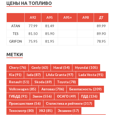
ЦЕНЫ НА ТОПЛИВО
A92
A95
A95+
A98
ДТ
ATAN
77.99
81.49
89.99
TES
81.50
85.90
89.90
GRIFON
75.95
81.95
78.95
МЕТКИ
Chery
(76)
Geely
(63)
Haval
(54)
Hyundai
(105)
Kia
(91)
lada
(87)
LAda Granta
(97)
Lada Vesta
(91)
Renault
(51)
Skoda
(69)
Toyota
(78)
Volkswagen
(85)
Автоваз
(706)
Безопасность
(209)
ГИБДД
(91)
Закон
(556)
ОСАГО
(49)
ПДД
(136)
Происшествия
(56)
Статистика и рейтинги
(317)
Техосмотр
(80)
УАЗ
(85)
Экзамен
(57)