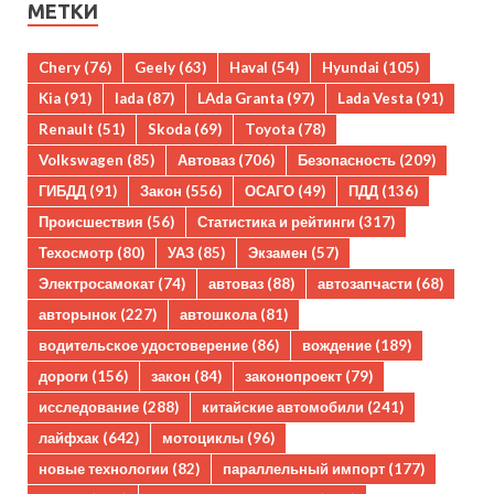
МЕТКИ
Chery
(76)
Geely
(63)
Haval
(54)
Hyundai
(105)
Kia
(91)
lada
(87)
LAda Granta
(97)
Lada Vesta
(91)
Renault
(51)
Skoda
(69)
Toyota
(78)
Volkswagen
(85)
Автоваз
(706)
Безопасность
(209)
ГИБДД
(91)
Закон
(556)
ОСАГО
(49)
ПДД
(136)
Происшествия
(56)
Статистика и рейтинги
(317)
Техосмотр
(80)
УАЗ
(85)
Экзамен
(57)
Электросамокат
(74)
автоваз
(88)
автозапчасти
(68)
авторынок
(227)
автошкола
(81)
водительское удостоверение
(86)
вождение
(189)
дороги
(156)
закон
(84)
законопроект
(79)
исследование
(288)
китайские автомобили
(241)
лайфхак
(642)
мотоциклы
(96)
новые технологии
(82)
параллельный импорт
(177)