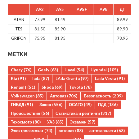
A92
A95
A95+
A98
ДТ
ATAN
77.99
81.49
89.99
TES
81.50
85.90
89.90
GRIFON
75.95
81.95
78.95
МЕТКИ
Chery
(76)
Geely
(63)
Haval
(54)
Hyundai
(105)
Kia
(91)
lada
(87)
LAda Granta
(97)
Lada Vesta
(91)
Renault
(51)
Skoda
(69)
Toyota
(78)
Volkswagen
(85)
Автоваз
(706)
Безопасность
(209)
ГИБДД
(91)
Закон
(556)
ОСАГО
(49)
ПДД
(136)
Происшествия
(56)
Статистика и рейтинги
(317)
Техосмотр
(80)
УАЗ
(85)
Экзамен
(57)
Электросамокат
(74)
автоваз
(88)
автозапчасти
(68)