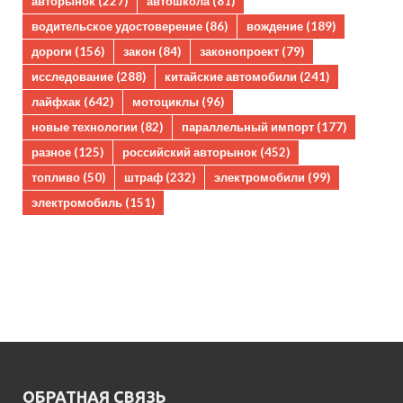
авторынок
(227)
автошкола
(81)
водительское удостоверение
(86)
вождение
(189)
дороги
(156)
закон
(84)
законопроект
(79)
исследование
(288)
китайские автомобили
(241)
лайфхак
(642)
мотоциклы
(96)
новые технологии
(82)
параллельный импорт
(177)
разное
(125)
российский авторынок
(452)
топливо
(50)
штраф
(232)
электромобили
(99)
электромобиль
(151)
ОБРАТНАЯ СВЯЗЬ