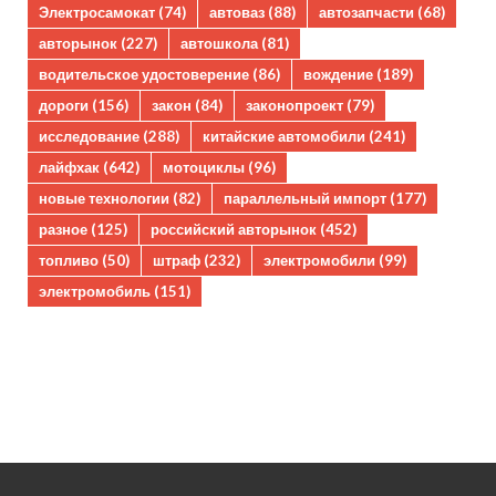
Электросамокат
(74)
автоваз
(88)
автозапчасти
(68)
авторынок
(227)
автошкола
(81)
водительское удостоверение
(86)
вождение
(189)
дороги
(156)
закон
(84)
законопроект
(79)
исследование
(288)
китайские автомобили
(241)
лайфхак
(642)
мотоциклы
(96)
новые технологии
(82)
параллельный импорт
(177)
разное
(125)
российский авторынок
(452)
топливо
(50)
штраф
(232)
электромобили
(99)
электромобиль
(151)