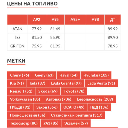
ЦЕНЫ НА ТОПЛИВО
A92
A95
A95+
A98
ДТ
ATAN
77.99
81.49
89.99
TES
81.50
85.90
89.90
GRIFON
75.95
81.95
78.95
МЕТКИ
Chery
(76)
Geely
(63)
Haval
(54)
Hyundai
(105)
Kia
(91)
lada
(87)
LAda Granta
(97)
Lada Vesta
(91)
Renault
(51)
Skoda
(69)
Toyota
(78)
Volkswagen
(85)
Автоваз
(706)
Безопасность
(209)
ГИБДД
(91)
Закон
(556)
ОСАГО
(49)
ПДД
(136)
Происшествия
(56)
Статистика и рейтинги
(317)
Техосмотр
(80)
УАЗ
(85)
Экзамен
(57)