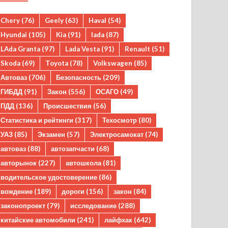
Chery
(76)
Geely
(63)
Haval
(54)
Hyundai
(105)
Kia
(91)
lada
(87)
LAda Granta
(97)
Lada Vesta
(91)
Renault
(51)
Skoda
(69)
Toyota
(78)
Volkswagen
(85)
Автоваз
(706)
Безопасность
(209)
ГИБДД
(91)
Закон
(556)
ОСАГО
(49)
ПДД
(136)
Происшествия
(56)
Статистика и рейтинги
(317)
Техосмотр
(80)
УАЗ
(85)
Экзамен
(57)
Электросамокат
(74)
автоваз
(88)
автозапчасти
(68)
авторынок
(227)
автошкола
(81)
водительское удостоверение
(86)
вождение
(189)
дороги
(156)
закон
(84)
законопроект
(79)
исследование
(288)
китайские автомобили
(241)
лайфхак
(642)