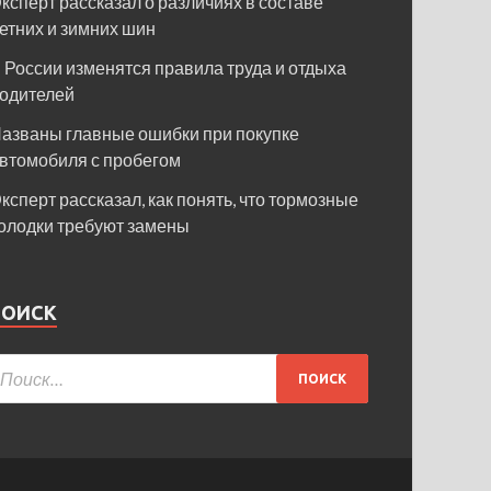
ксперт рассказал о различиях в составе
етних и зимних шин
 России изменятся правила труда и отдыха
одителей
азваны главные ошибки при покупке
втомобиля с пробегом
ксперт рассказал, как понять, что тормозные
олодки требуют замены
ПОИСК