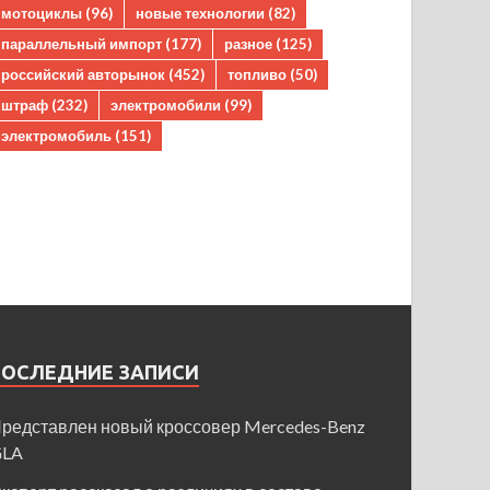
мотоциклы
(96)
новые технологии
(82)
параллельный импорт
(177)
разное
(125)
российский авторынок
(452)
топливо
(50)
штраф
(232)
электромобили
(99)
электромобиль
(151)
ПОСЛЕДНИЕ ЗАПИСИ
редставлен новый кроссовер Mercedes-Benz
GLA