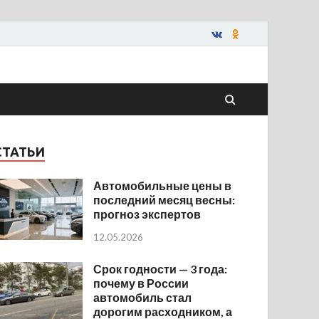
СТАТЬИ
Автомобильные цены в
последний месяц весны:
прогноз экспертов
12.05.2026
Срок годности — 3 года:
почему в России
автомобиль стал
дорогим расходником, а