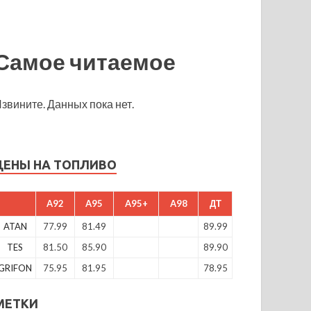
Самое читаемое
звините. Данных пока нет.
ЦЕНЫ НА ТОПЛИВО
A92
A95
A95+
A98
ДТ
ATAN
77.99
81.49
89.99
TES
81.50
85.90
89.90
GRIFON
75.95
81.95
78.95
МЕТКИ