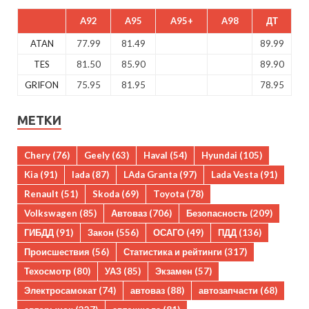
A92
A95
A95+
A98
ДТ
ATAN
77.99
81.49
89.99
TES
81.50
85.90
89.90
GRIFON
75.95
81.95
78.95
МЕТКИ
Chery
(76)
Geely
(63)
Haval
(54)
Hyundai
(105)
Kia
(91)
lada
(87)
LAda Granta
(97)
Lada Vesta
(91)
Renault
(51)
Skoda
(69)
Toyota
(78)
Volkswagen
(85)
Автоваз
(706)
Безопасность
(209)
ГИБДД
(91)
Закон
(556)
ОСАГО
(49)
ПДД
(136)
Происшествия
(56)
Статистика и рейтинги
(317)
Техосмотр
(80)
УАЗ
(85)
Экзамен
(57)
Электросамокат
(74)
автоваз
(88)
автозапчасти
(68)