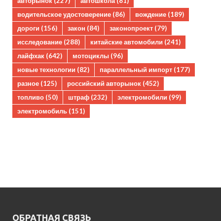
авторынок
(227)
автошкола
(81)
водительское удостоверение
(86)
вождение
(189)
дороги
(156)
закон
(84)
законопроект
(79)
исследование
(288)
китайские автомобили
(241)
лайфхак
(642)
мотоциклы
(96)
новые технологии
(82)
параллельный импорт
(177)
разное
(125)
российский авторынок
(452)
топливо
(50)
штраф
(232)
электромобили
(99)
электромобиль
(151)
ОБРАТНАЯ СВЯЗЬ