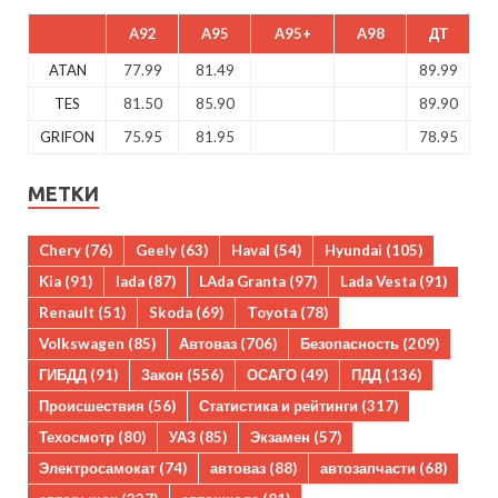
A92
A95
A95+
A98
ДТ
ATAN
77.99
81.49
89.99
TES
81.50
85.90
89.90
GRIFON
75.95
81.95
78.95
МЕТКИ
Chery
(76)
Geely
(63)
Haval
(54)
Hyundai
(105)
Kia
(91)
lada
(87)
LAda Granta
(97)
Lada Vesta
(91)
Renault
(51)
Skoda
(69)
Toyota
(78)
Volkswagen
(85)
Автоваз
(706)
Безопасность
(209)
ГИБДД
(91)
Закон
(556)
ОСАГО
(49)
ПДД
(136)
Происшествия
(56)
Статистика и рейтинги
(317)
Техосмотр
(80)
УАЗ
(85)
Экзамен
(57)
Электросамокат
(74)
автоваз
(88)
автозапчасти
(68)