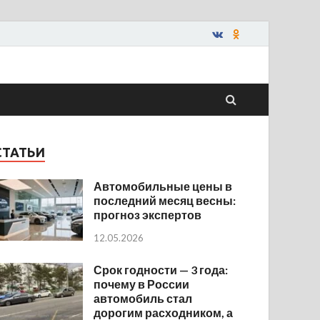
СТАТЬИ
Автомобильные цены в
последний месяц весны:
прогноз экспертов
12.05.2026
Срок годности — 3 года:
почему в России
автомобиль стал
дорогим расходником, а