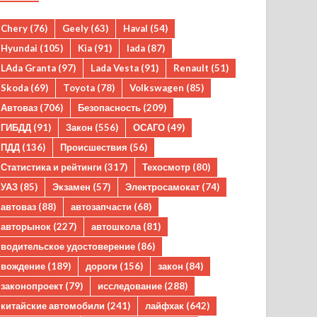
Chery
(76)
Geely
(63)
Haval
(54)
Hyundai
(105)
Kia
(91)
lada
(87)
LAda Granta
(97)
Lada Vesta
(91)
Renault
(51)
Skoda
(69)
Toyota
(78)
Volkswagen
(85)
Автоваз
(706)
Безопасность
(209)
ГИБДД
(91)
Закон
(556)
ОСАГО
(49)
ПДД
(136)
Происшествия
(56)
Статистика и рейтинги
(317)
Техосмотр
(80)
УАЗ
(85)
Экзамен
(57)
Электросамокат
(74)
автоваз
(88)
автозапчасти
(68)
авторынок
(227)
автошкола
(81)
водительское удостоверение
(86)
вождение
(189)
дороги
(156)
закон
(84)
законопроект
(79)
исследование
(288)
китайские автомобили
(241)
лайфхак
(642)