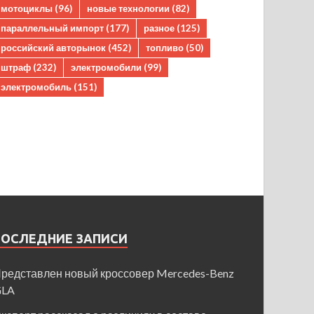
мотоциклы
(96)
новые технологии
(82)
параллельный импорт
(177)
разное
(125)
российский авторынок
(452)
топливо
(50)
штраф
(232)
электромобили
(99)
электромобиль
(151)
ПОСЛЕДНИЕ ЗАПИСИ
редставлен новый кроссовер Mercedes-Benz
GLA