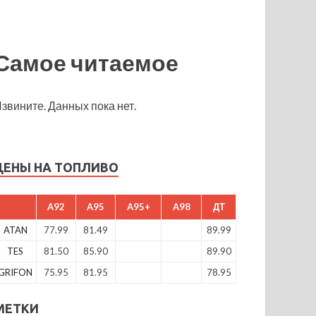
Самое читаемое
звините. Данных пока нет.
ЦЕНЫ НА ТОПЛИВО
A92
A95
A95+
A98
ДТ
ATAN
77.99
81.49
89.99
TES
81.50
85.90
89.90
GRIFON
75.95
81.95
78.95
МЕТКИ