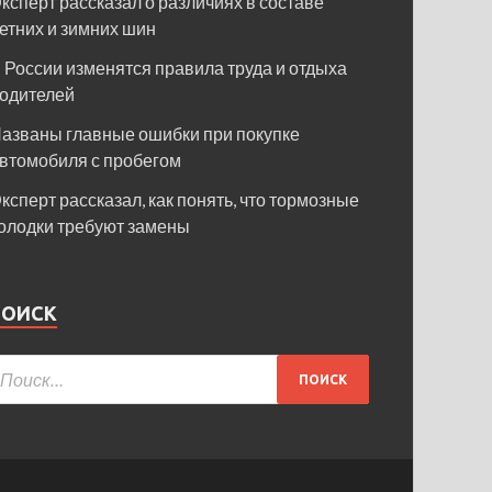
ксперт рассказал о различиях в составе
етних и зимних шин
 России изменятся правила труда и отдыха
одителей
азваны главные ошибки при покупке
втомобиля с пробегом
ксперт рассказал, как понять, что тормозные
олодки требуют замены
ПОИСК