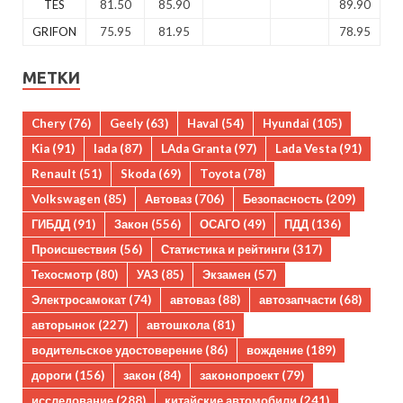
TES
81.50
85.90
89.90
GRIFON
75.95
81.95
78.95
МЕТКИ
Chery
(76)
Geely
(63)
Haval
(54)
Hyundai
(105)
Kia
(91)
lada
(87)
LAda Granta
(97)
Lada Vesta
(91)
Renault
(51)
Skoda
(69)
Toyota
(78)
Volkswagen
(85)
Автоваз
(706)
Безопасность
(209)
ГИБДД
(91)
Закон
(556)
ОСАГО
(49)
ПДД
(136)
Происшествия
(56)
Статистика и рейтинги
(317)
Техосмотр
(80)
УАЗ
(85)
Экзамен
(57)
Электросамокат
(74)
автоваз
(88)
автозапчасти
(68)
авторынок
(227)
автошкола
(81)
водительское удостоверение
(86)
вождение
(189)
дороги
(156)
закон
(84)
законопроект
(79)
исследование
(288)
китайские автомобили
(241)