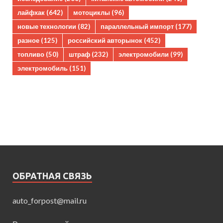
лайфхак
(642)
мотоциклы
(96)
новые технологии
(82)
параллельный импорт
(177)
разное
(125)
российский авторынок
(452)
топливо
(50)
штраф
(232)
электромобили
(99)
электромобиль
(151)
ОБРАТНАЯ СВЯЗЬ
auto_forpost@mail.ru