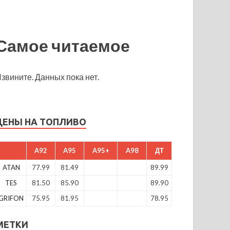
Самое читаемое
звините. Данных пока нет.
ЦЕНЫ НА ТОПЛИВО
A92
A95
A95+
A98
ДТ
ATAN
77.99
81.49
89.99
TES
81.50
85.90
89.90
GRIFON
75.95
81.95
78.95
МЕТКИ