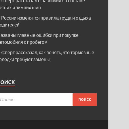
ксперт рассказал о различиях в составе
етних и зимних шин
 России изменятся правила труда и отдыха
одителей
азваны главные ошибки при покупке
втомобиля с пробегом
ксперт рассказал, как понять, что тормозные
олодки требуют замены
ПОИСК