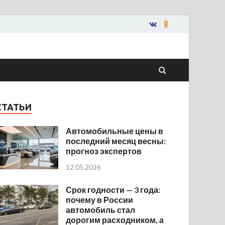
СТАТЬИ
Автомобильные цены в
последний месяц весны:
прогноз экспертов
12.05.2026
Срок годности — 3 года:
почему в России
автомобиль стал
дорогим расходником, а