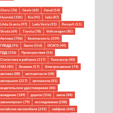
Chery
(76)
Geely
(63)
Haval
(54)
Hyundai
(105)
Kia
(91)
lada
(87)
LAda Granta
(97)
Lada Vesta
(91)
Renault
(51)
Skoda
(69)
Toyota
(78)
Volkswagen
(85)
Автоваз
(706)
Безопасность
(209)
ГИБДД
(91)
Закон
(556)
ОСАГО
(49)
ПДД
(136)
Происшествия
(56)
Статистика и рейтинги
(317)
Техосмотр
(80)
УАЗ
(85)
Экзамен
(57)
Электросамокат
(74)
автоваз
(88)
автозапчасти
(68)
авторынок
(227)
автошкола
(81)
водительское удостоверение
(86)
вождение
(189)
дороги
(156)
закон
(84)
законопроект
(79)
исследование
(288)
китайские автомобили
(241)
лайфхак
(642)