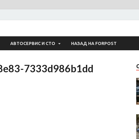
 Авто
АВТОСЕРВИС И СТО
НАЗАД НА FORPOST
-8e83-7333d986b1dd