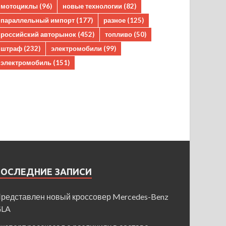
мотоциклы
(96)
новые технологии
(82)
параллельный импорт
(177)
разное
(125)
российский авторынок
(452)
топливо
(50)
штраф
(232)
электромобили
(99)
электромобиль
(151)
ПОСЛЕДНИЕ ЗАПИСИ
редставлен новый кроссовер Mercedes-Benz
GLA