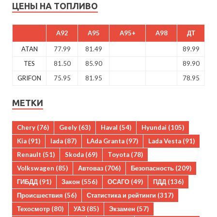
ЦЕНЫ НА ТОПЛИВО
A92
A95
A95+
A98
ДТ
ATAN
77.99
81.49
89.99
TES
81.50
85.90
89.90
GRIFON
75.95
81.95
78.95
МЕТКИ
Chery
(76)
Geely
(63)
Haval
(54)
Hyundai
(105)
Kia
(91)
lada
(87)
LAda Granta
(97)
Lada Vesta
(91)
Renault
(51)
Skoda
(69)
Toyota
(78)
Volkswagen
(85)
Автоваз
(706)
Безопасность
(209)
ГИБДД
(91)
Закон
(556)
ОСАГО
(49)
ПДД
(136)
Происшествия
(56)
Статистика и рейтинги
(317)
Техосмотр
(80)
УАЗ
(85)
Экзамен
(57)