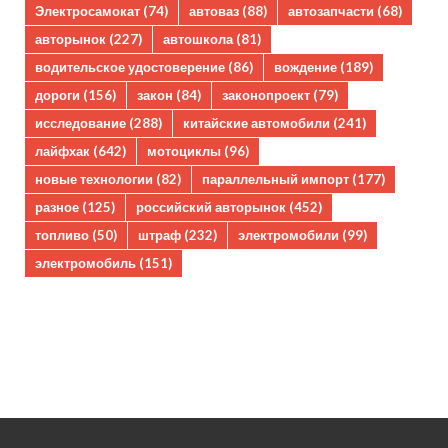
Электросамокат
(74)
автоваз
(88)
автозапчасти
(68)
авторынок
(227)
автошкола
(81)
водительское удостоверение
(86)
вождение
(189)
дороги
(156)
закон
(84)
законопроект
(79)
исследование
(288)
китайские автомобили
(241)
лайфхак
(642)
мотоциклы
(96)
новые технологии
(82)
параллельный импорт
(177)
разное
(125)
российский авторынок
(452)
топливо
(50)
штраф
(232)
электромобили
(99)
электромобиль
(151)