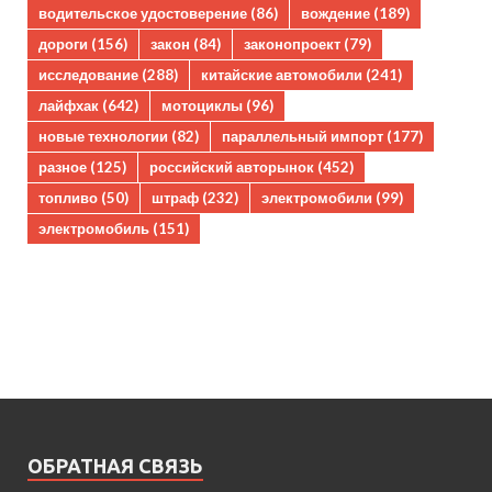
водительское удостоверение
(86)
вождение
(189)
дороги
(156)
закон
(84)
законопроект
(79)
исследование
(288)
китайские автомобили
(241)
лайфхак
(642)
мотоциклы
(96)
новые технологии
(82)
параллельный импорт
(177)
разное
(125)
российский авторынок
(452)
топливо
(50)
штраф
(232)
электромобили
(99)
электромобиль
(151)
ОБРАТНАЯ СВЯЗЬ