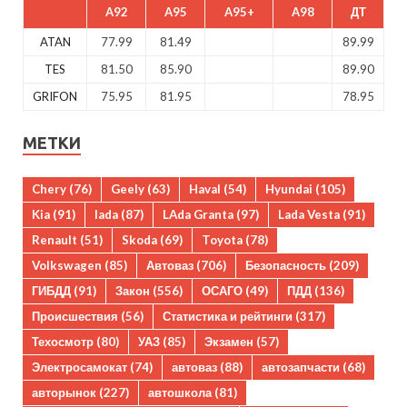
A92
A95
A95+
A98
ДТ
ATAN
77.99
81.49
89.99
TES
81.50
85.90
89.90
GRIFON
75.95
81.95
78.95
МЕТКИ
Chery
(76)
Geely
(63)
Haval
(54)
Hyundai
(105)
Kia
(91)
lada
(87)
LAda Granta
(97)
Lada Vesta
(91)
Renault
(51)
Skoda
(69)
Toyota
(78)
Volkswagen
(85)
Автоваз
(706)
Безопасность
(209)
ГИБДД
(91)
Закон
(556)
ОСАГО
(49)
ПДД
(136)
Происшествия
(56)
Статистика и рейтинги
(317)
Техосмотр
(80)
УАЗ
(85)
Экзамен
(57)
Электросамокат
(74)
автоваз
(88)
автозапчасти
(68)
авторынок
(227)
автошкола
(81)