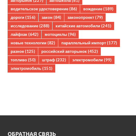
авторынок
(227)
автошкола
(81)
водительское удостоверение
(86)
вождение
(189)
дороги
(156)
закон
(84)
законопроект
(79)
исследование
(288)
китайские автомобили
(241)
лайфхак
(642)
мотоциклы
(96)
новые технологии
(82)
параллельный импорт
(177)
разное
(125)
российский авторынок
(452)
топливо
(50)
штраф
(232)
электромобили
(99)
электромобиль
(151)
ОБРАТНАЯ СВЯЗЬ