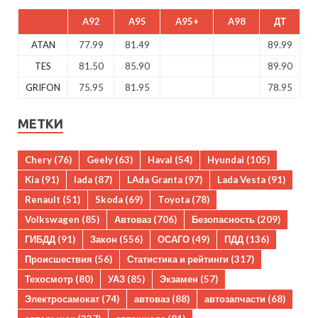
A92
A95
A95+
A98
ДТ
ATAN
77.99
81.49
89.99
TES
81.50
85.90
89.90
GRIFON
75.95
81.95
78.95
МЕТКИ
Chery
(76)
Geely
(63)
Haval
(54)
Hyundai
(105)
Kia
(91)
lada
(87)
LAda Granta
(97)
Lada Vesta
(91)
Renault
(51)
Skoda
(69)
Toyota
(78)
Volkswagen
(85)
Автоваз
(706)
Безопасность
(209)
ГИБДД
(91)
Закон
(556)
ОСАГО
(49)
ПДД
(136)
Происшествия
(56)
Статистика и рейтинги
(317)
Техосмотр
(80)
УАЗ
(85)
Экзамен
(57)
Электросамокат
(74)
автоваз
(88)
автозапчасти
(68)