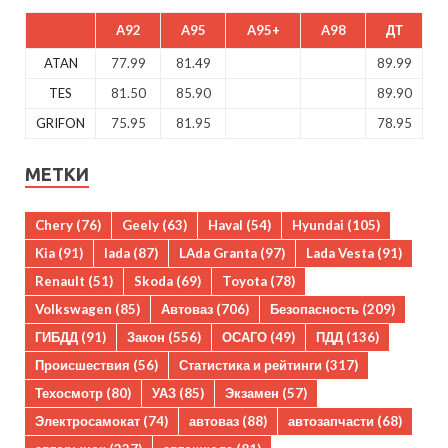
A92
A95
A95+
A98
ДТ
ATAN
77.99
81.49
89.99
TES
81.50
85.90
89.90
GRIFON
75.95
81.95
78.95
МЕТКИ
Chery
(76)
Geely
(63)
Haval
(54)
Hyundai
(105)
Kia
(91)
lada
(87)
LAda Granta
(97)
Lada Vesta
(91)
Renault
(51)
Skoda
(69)
Toyota
(78)
Volkswagen
(85)
Автоваз
(706)
Безопасность
(209)
ГИБДД
(91)
Закон
(556)
ОСАГО
(49)
ПДД
(136)
Происшествия
(56)
Статистика и рейтинги
(317)
Техосмотр
(80)
УАЗ
(85)
Экзамен
(57)
Электросамокат
(74)
автоваз
(88)
автозапчасти
(68)