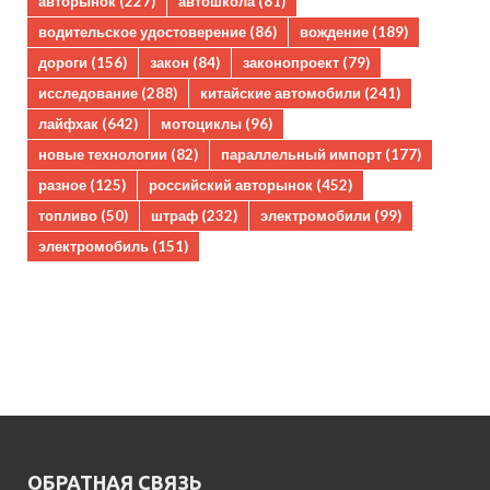
авторынок
(227)
автошкола
(81)
водительское удостоверение
(86)
вождение
(189)
дороги
(156)
закон
(84)
законопроект
(79)
исследование
(288)
китайские автомобили
(241)
лайфхак
(642)
мотоциклы
(96)
новые технологии
(82)
параллельный импорт
(177)
разное
(125)
российский авторынок
(452)
топливо
(50)
штраф
(232)
электромобили
(99)
электромобиль
(151)
ОБРАТНАЯ СВЯЗЬ