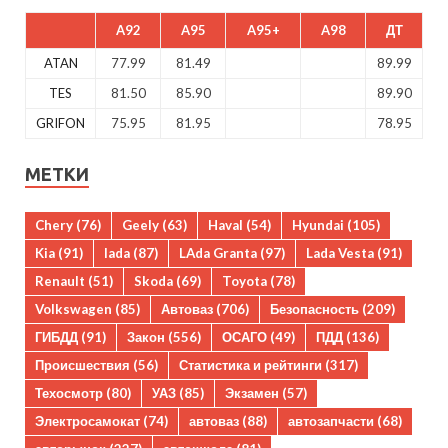
A92
A95
A95+
A98
ДТ
ATAN
77.99
81.49
89.99
TES
81.50
85.90
89.90
GRIFON
75.95
81.95
78.95
МЕТКИ
Chery
(76)
Geely
(63)
Haval
(54)
Hyundai
(105)
Kia
(91)
lada
(87)
LAda Granta
(97)
Lada Vesta
(91)
Renault
(51)
Skoda
(69)
Toyota
(78)
Volkswagen
(85)
Автоваз
(706)
Безопасность
(209)
ГИБДД
(91)
Закон
(556)
ОСАГО
(49)
ПДД
(136)
Происшествия
(56)
Статистика и рейтинги
(317)
Техосмотр
(80)
УАЗ
(85)
Экзамен
(57)
Электросамокат
(74)
автоваз
(88)
автозапчасти
(68)