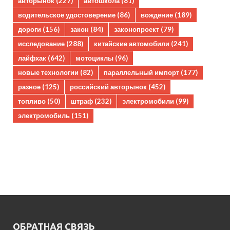
авторынок
(227)
автошкола
(81)
водительское удостоверение
(86)
вождение
(189)
дороги
(156)
закон
(84)
законопроект
(79)
исследование
(288)
китайские автомобили
(241)
лайфхак
(642)
мотоциклы
(96)
новые технологии
(82)
параллельный импорт
(177)
разное
(125)
российский авторынок
(452)
топливо
(50)
штраф
(232)
электромобили
(99)
электромобиль
(151)
ОБРАТНАЯ СВЯЗЬ