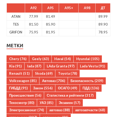
A92
A95
A95+
A98
ДТ
ATAN
77.99
81.49
89.99
TES
81.50
85.90
89.90
GRIFON
75.95
81.95
78.95
МЕТКИ
Chery
(76)
Geely
(63)
Haval
(54)
Hyundai
(105)
Kia
(91)
lada
(87)
LAda Granta
(97)
Lada Vesta
(91)
Renault
(51)
Skoda
(69)
Toyota
(78)
Volkswagen
(85)
Автоваз
(706)
Безопасность
(209)
ГИБДД
(91)
Закон
(556)
ОСАГО
(49)
ПДД
(136)
Происшествия
(56)
Статистика и рейтинги
(317)
Техосмотр
(80)
УАЗ
(85)
Экзамен
(57)
Электросамокат
(74)
автоваз
(88)
автозапчасти
(68)