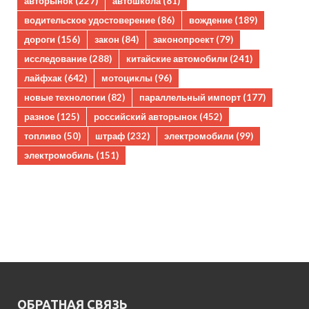
авторынок
(227)
автошкола
(81)
водительское удостоверение
(86)
вождение
(189)
дороги
(156)
закон
(84)
законопроект
(79)
исследование
(288)
китайские автомобили
(241)
лайфхак
(642)
мотоциклы
(96)
новые технологии
(82)
параллельный импорт
(177)
разное
(125)
российский авторынок
(452)
топливо
(50)
штраф
(232)
электромобили
(99)
электромобиль
(151)
ОБРАТНАЯ СВЯЗЬ