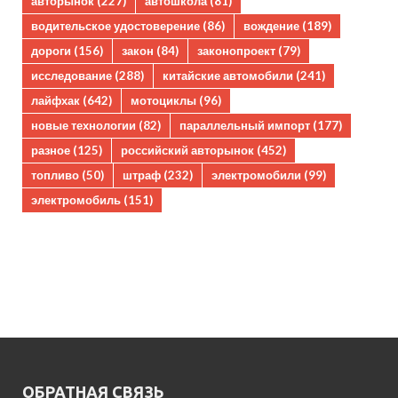
авторынок
(227)
автошкола
(81)
водительское удостоверение
(86)
вождение
(189)
дороги
(156)
закон
(84)
законопроект
(79)
исследование
(288)
китайские автомобили
(241)
лайфхак
(642)
мотоциклы
(96)
новые технологии
(82)
параллельный импорт
(177)
разное
(125)
российский авторынок
(452)
топливо
(50)
штраф
(232)
электромобили
(99)
электромобиль
(151)
ОБРАТНАЯ СВЯЗЬ