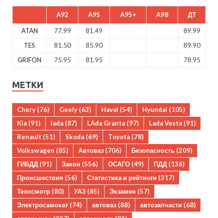
A92
A95
A95+
A98
ДТ
ATAN
77.99
81.49
89.99
TES
81.50
85.90
89.90
GRIFON
75.95
81.95
78.95
МЕТКИ
Chery
(76)
Geely
(63)
Haval
(54)
Hyundai
(105)
Kia
(91)
lada
(87)
LAda Granta
(97)
Lada Vesta
(91)
Renault
(51)
Skoda
(69)
Toyota
(78)
Volkswagen
(85)
Автоваз
(706)
Безопасность
(209)
ГИБДД
(91)
Закон
(556)
ОСАГО
(49)
ПДД
(136)
Происшествия
(56)
Статистика и рейтинги
(317)
Техосмотр
(80)
УАЗ
(85)
Экзамен
(57)
Электросамокат
(74)
автоваз
(88)
автозапчасти
(68)