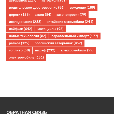
авторынок
(227)
автошкола
(81)
водительское удостоверение
(86)
вождение
(189)
дороги
(156)
закон
(84)
законопроект
(79)
исследование
(288)
китайские автомобили
(241)
лайфхак
(642)
мотоциклы
(96)
новые технологии
(82)
параллельный импорт
(177)
разное
(125)
российский авторынок
(452)
топливо
(50)
штраф
(232)
электромобили
(99)
электромобиль
(151)
ОБРАТНАЯ СВЯЗЬ