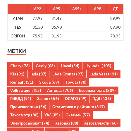
A92
A95
A95+
A98
ДТ
ATAN
77.99
81.49
89.99
TES
81.50
85.90
89.90
GRIFON
75.95
81.95
78.95
МЕТКИ
Chery
(76)
Geely
(63)
Haval
(54)
Hyundai
(105)
Kia
(91)
lada
(87)
LAda Granta
(97)
Lada Vesta
(91)
Renault
(51)
Skoda
(69)
Toyota
(78)
Volkswagen
(85)
Автоваз
(706)
Безопасность
(209)
ГИБДД
(91)
Закон
(556)
ОСАГО
(49)
ПДД
(136)
Происшествия
(56)
Статистика и рейтинги
(317)
Техосмотр
(80)
УАЗ
(85)
Экзамен
(57)
Электросамокат
(74)
автоваз
(88)
автозапчасти
(68)