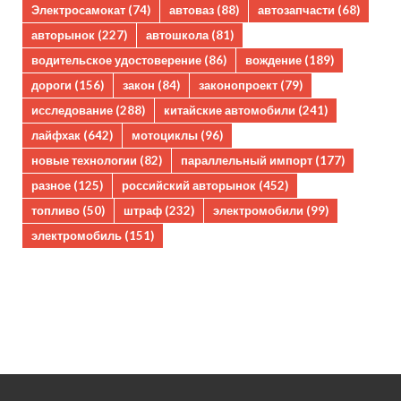
Электросамокат
(74)
автоваз
(88)
автозапчасти
(68)
авторынок
(227)
автошкола
(81)
водительское удостоверение
(86)
вождение
(189)
дороги
(156)
закон
(84)
законопроект
(79)
исследование
(288)
китайские автомобили
(241)
лайфхак
(642)
мотоциклы
(96)
новые технологии
(82)
параллельный импорт
(177)
разное
(125)
российский авторынок
(452)
топливо
(50)
штраф
(232)
электромобили
(99)
электромобиль
(151)