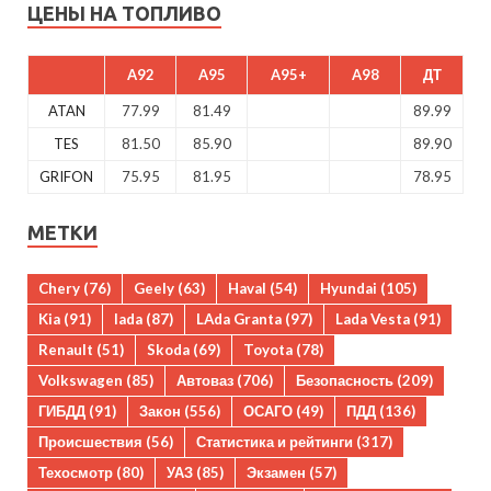
ЦЕНЫ НА ТОПЛИВО
A92
A95
A95+
A98
ДТ
ATAN
77.99
81.49
89.99
TES
81.50
85.90
89.90
GRIFON
75.95
81.95
78.95
МЕТКИ
Chery
(76)
Geely
(63)
Haval
(54)
Hyundai
(105)
Kia
(91)
lada
(87)
LAda Granta
(97)
Lada Vesta
(91)
Renault
(51)
Skoda
(69)
Toyota
(78)
Volkswagen
(85)
Автоваз
(706)
Безопасность
(209)
ГИБДД
(91)
Закон
(556)
ОСАГО
(49)
ПДД
(136)
Происшествия
(56)
Статистика и рейтинги
(317)
Техосмотр
(80)
УАЗ
(85)
Экзамен
(57)