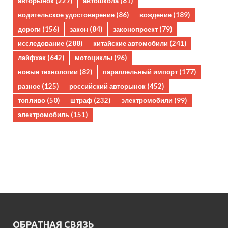
авторынок
(227)
автошкола
(81)
водительское удостоверение
(86)
вождение
(189)
дороги
(156)
закон
(84)
законопроект
(79)
исследование
(288)
китайские автомобили
(241)
лайфхак
(642)
мотоциклы
(96)
новые технологии
(82)
параллельный импорт
(177)
разное
(125)
российский авторынок
(452)
топливо
(50)
штраф
(232)
электромобили
(99)
электромобиль
(151)
ОБРАТНАЯ СВЯЗЬ