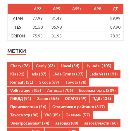
A92
A95
A95+
A98
ДТ
ATAN
77.99
81.49
89.99
TES
81.50
85.90
89.90
GRIFON
75.95
81.95
78.95
МЕТКИ
Chery
(76)
Geely
(63)
Haval
(54)
Hyundai
(105)
Kia
(91)
lada
(87)
LAda Granta
(97)
Lada Vesta
(91)
Renault
(51)
Skoda
(69)
Toyota
(78)
Volkswagen
(85)
Автоваз
(706)
Безопасность
(209)
ГИБДД
(91)
Закон
(556)
ОСАГО
(49)
ПДД
(136)
Происшествия
(56)
Статистика и рейтинги
(317)
Техосмотр
(80)
УАЗ
(85)
Экзамен
(57)
Электросамокат
(74)
автоваз
(88)
автозапчасти
(68)