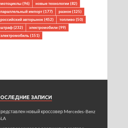
мотоциклы
(96)
новые технологии
(82)
параллельный импорт
(177)
разное
(125)
российский авторынок
(452)
топливо
(50)
штраф
(232)
электромобили
(99)
электромобиль
(151)
ПОСЛЕДНИЕ ЗАПИСИ
редставлен новый кроссовер Mercedes-Benz
GLA