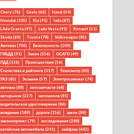
Chery
(76)
Geely
(63)
Haval
(54)
Hyundai
(105)
Kia
(91)
lada
(87)
LAda Granta
(97)
Lada Vesta
(91)
Renault
(51)
Skoda
(69)
Toyota
(78)
Volkswagen
(85)
Автоваз
(706)
Безопасность
(209)
ГИБДД
(91)
Закон
(556)
ОСАГО
(49)
ПДД
(136)
Происшествия
(56)
Статистика и рейтинги
(317)
Техосмотр
(80)
УАЗ
(85)
Экзамен
(57)
Электросамокат
(74)
автоваз
(88)
автозапчасти
(68)
авторынок
(227)
автошкола
(81)
водительское удостоверение
(86)
вождение
(189)
дороги
(156)
закон
(84)
законопроект
(79)
исследование
(288)
китайские автомобили
(241)
лайфхак
(642)