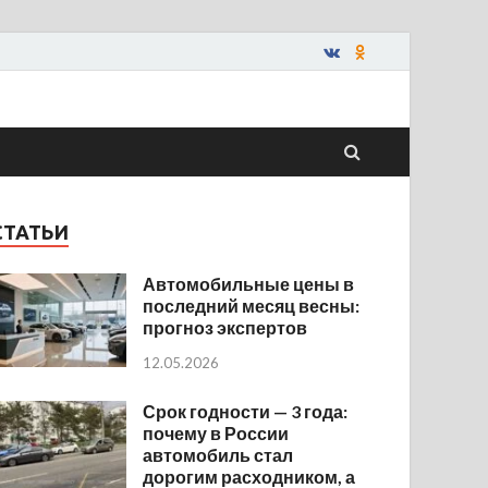
СТАТЬИ
Автомобильные цены в
последний месяц весны:
прогноз экспертов
12.05.2026
Срок годности — 3 года:
почему в России
автомобиль стал
дорогим расходником, а