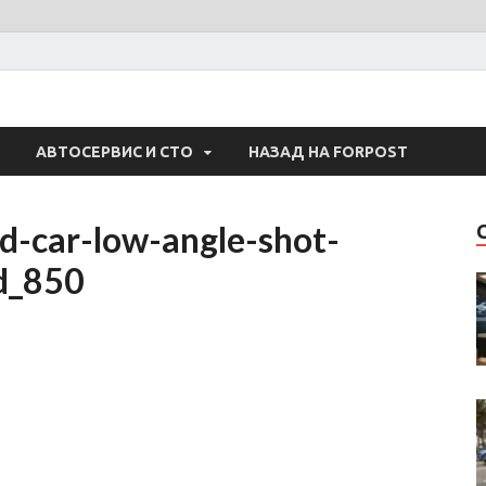
 Авто
АВТОСЕРВИС И СТО
НАЗАД НА FORPOST
ed-car-low-angle-shot-
d_850