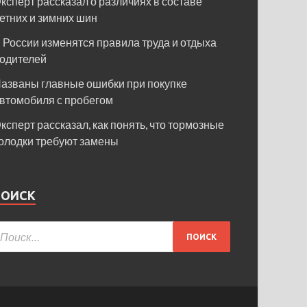
ксперт рассказал о различиях в составе
етних и зимних шин
 России изменятся правила труда и отдыха
одителей
азваны главные ошибки при покупке
втомобиля с пробегом
ксперт рассказал, как понять, что тормозные
олодки требуют замены
ПОИСК