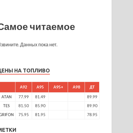
Самое читаемое
звините. Данных пока нет.
ЦЕНЫ НА ТОПЛИВО
A92
A95
A95+
A98
ДТ
ATAN
77.99
81.49
89.99
TES
81.50
85.90
89.90
GRIFON
75.95
81.95
78.95
МЕТКИ