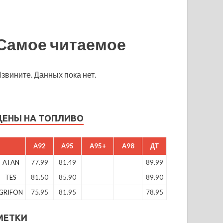
Самое читаемое
звините. Данных пока нет.
ЦЕНЫ НА ТОПЛИВО
A92
A95
A95+
A98
ДТ
ATAN
77.99
81.49
89.99
TES
81.50
85.90
89.90
GRIFON
75.95
81.95
78.95
МЕТКИ