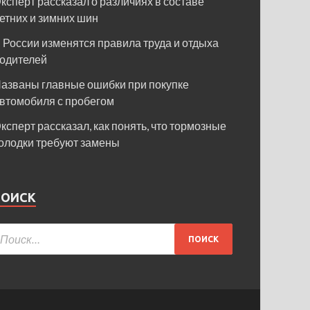
ксперт рассказал о различиях в составе
етних и зимних шин
 России изменятся правила труда и отдыха
одителей
азваны главные ошибки при покупке
втомобиля с пробегом
ксперт рассказал, как понять, что тормозные
олодки требуют замены
ПОИСК