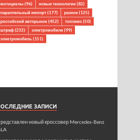
мотоциклы
(96)
новые технологии
(82)
параллельный импорт
(177)
разное
(125)
российский авторынок
(452)
топливо
(50)
штраф
(232)
электромобили
(99)
электромобиль
(151)
ПОСЛЕДНИЕ ЗАПИСИ
редставлен новый кроссовер Mercedes-Benz
GLA