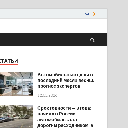
СТАТЬИ
Автомобильные цены в
последний месяц весны:
прогноз экспертов
12.05.2026
Срок годности — 3 года:
почему в России
автомобиль стал
дорогим расходником, а