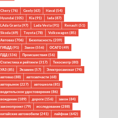
Chery
(76)
Geely
(63)
Haval
(54)
Hyundai
(105)
Kia
(91)
lada
(87)
LAda Granta
(97)
Lada Vesta
(91)
Renault
(51)
Skoda
(69)
Toyota
(78)
Volkswagen
(85)
Автоваз
(706)
Безопасность
(209)
ГИБДД
(91)
Закон
(556)
ОСАГО
(49)
ПДД
(136)
Происшествия
(56)
Статистика и рейтинги
(317)
Техосмотр
(80)
УАЗ
(85)
Экзамен
(57)
Электросамокат
(74)
автоваз
(88)
автозапчасти
(68)
авторынок
(227)
автошкола
(81)
водительское удостоверение
(86)
вождение
(189)
дороги
(156)
закон
(84)
законопроект
(79)
исследование
(288)
китайские автомобили
(241)
лайфхак
(642)