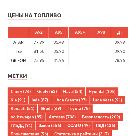
ЦЕНЫ НА ТОПЛИВО
A92
A95
A95+
A98
ДТ
ATAN
77.99
81.49
89.99
TES
81.50
85.90
89.90
GRIFON
75.95
81.95
78.95
МЕТКИ
Chery
(76)
Geely
(63)
Haval
(54)
Hyundai
(105)
Kia
(91)
lada
(87)
LAda Granta
(97)
Lada Vesta
(91)
Renault
(51)
Skoda
(69)
Toyota
(78)
Volkswagen
(85)
Автоваз
(706)
Безопасность
(209)
ГИБДД
(91)
Закон
(556)
ОСАГО
(49)
ПДД
(136)
Происшествия
(56)
Статистика и рейтинги
(317)