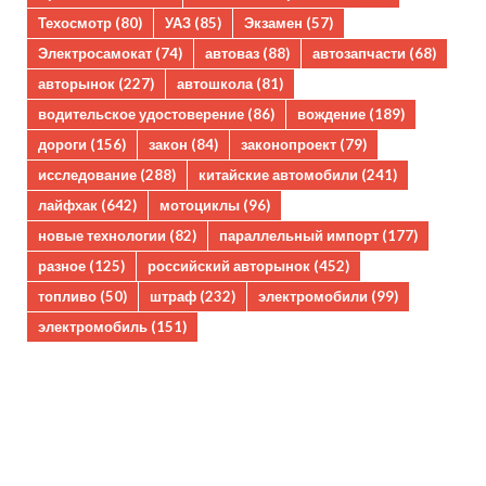
Техосмотр
(80)
УАЗ
(85)
Экзамен
(57)
Электросамокат
(74)
автоваз
(88)
автозапчасти
(68)
авторынок
(227)
автошкола
(81)
водительское удостоверение
(86)
вождение
(189)
дороги
(156)
закон
(84)
законопроект
(79)
исследование
(288)
китайские автомобили
(241)
лайфхак
(642)
мотоциклы
(96)
новые технологии
(82)
параллельный импорт
(177)
разное
(125)
российский авторынок
(452)
топливо
(50)
штраф
(232)
электромобили
(99)
электромобиль
(151)