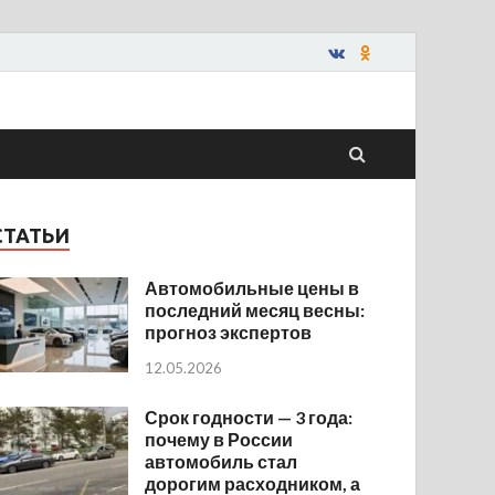
СТАТЬИ
Автомобильные цены в
последний месяц весны:
прогноз экспертов
12.05.2026
Срок годности — 3 года:
почему в России
автомобиль стал
дорогим расходником, а