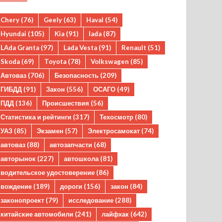
Chery
(76)
Geely
(63)
Haval
(54)
Hyundai
(105)
Kia
(91)
lada
(87)
LAda Granta
(97)
Lada Vesta
(91)
Renault
(51)
Skoda
(69)
Toyota
(78)
Volkswagen
(85)
Автоваз
(706)
Безопасность
(209)
ГИБДД
(91)
Закон
(556)
ОСАГО
(49)
ПДД
(136)
Происшествия
(56)
Статистика и рейтинги
(317)
Техосмотр
(80)
УАЗ
(85)
Экзамен
(57)
Электросамокат
(74)
автоваз
(88)
автозапчасти
(68)
авторынок
(227)
автошкола
(81)
водительское удостоверение
(86)
вождение
(189)
дороги
(156)
закон
(84)
законопроект
(79)
исследование
(288)
китайские автомобили
(241)
лайфхак
(642)