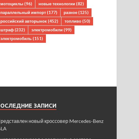
мотоциклы
(96)
новые технологии
(82)
параллельный импорт
(177)
разное
(125)
российский авторынок
(452)
топливо
(50)
штраф
(232)
электромобили
(99)
электромобиль
(151)
ПОСЛЕДНИЕ ЗАПИСИ
редставлен новый кроссовер Mercedes-Benz
GLA