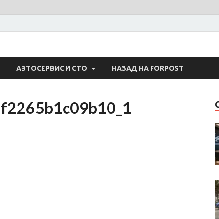
 Авто
АВТОСЕРВИС И СТО
НАЗАД НА FORPOST
df2265b1c09b10_1