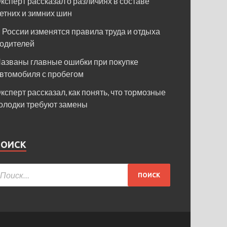
ксперт рассказал о различиях в составе
етних и зимних шин
 России изменятся правила труда и отдыха
одителей
азваны главные ошибки при покупке
втомобиля с пробегом
ксперт рассказал, как понять, что тормозные
олодки требуют замены
ПОИСК