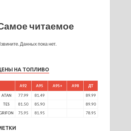
Самое читаемое
звините. Данных пока нет.
ЦЕНЫ НА ТОПЛИВО
A92
A95
A95+
A98
ДТ
ATAN
77.99
81.49
89.99
TES
81.50
85.90
89.90
GRIFON
75.95
81.95
78.95
МЕТКИ