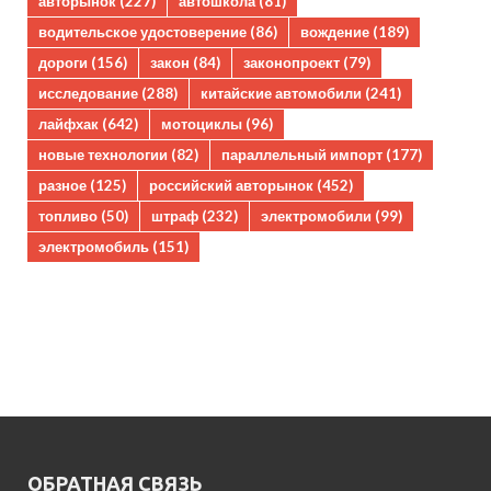
авторынок
(227)
автошкола
(81)
водительское удостоверение
(86)
вождение
(189)
дороги
(156)
закон
(84)
законопроект
(79)
исследование
(288)
китайские автомобили
(241)
лайфхак
(642)
мотоциклы
(96)
новые технологии
(82)
параллельный импорт
(177)
разное
(125)
российский авторынок
(452)
топливо
(50)
штраф
(232)
электромобили
(99)
электромобиль
(151)
ОБРАТНАЯ СВЯЗЬ