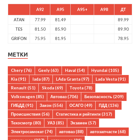
A92
A95
A95+
A98
ДТ
ATAN
77.99
81.49
89.99
TES
81.50
85.90
89.90
GRIFON
75.95
81.95
78.95
МЕТКИ
Chery
(76)
Geely
(63)
Haval
(54)
Hyundai
(105)
Kia
(91)
lada
(87)
LAda Granta
(97)
Lada Vesta
(91)
Renault
(51)
Skoda
(69)
Toyota
(78)
Volkswagen
(85)
Автоваз
(706)
Безопасность
(209)
ГИБДД
(91)
Закон
(556)
ОСАГО
(49)
ПДД
(136)
Происшествия
(56)
Статистика и рейтинги
(317)
Техосмотр
(80)
УАЗ
(85)
Экзамен
(57)
Электросамокат
(74)
автоваз
(88)
автозапчасти
(68)