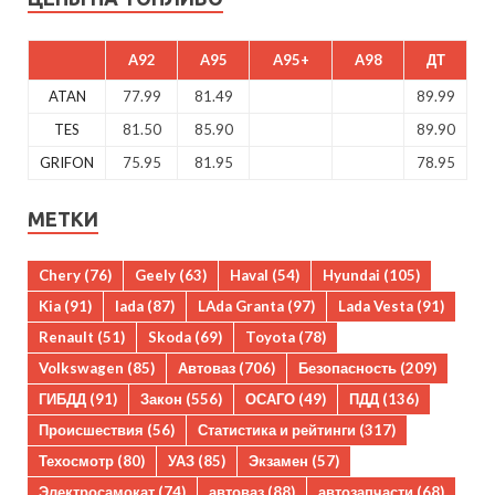
A92
A95
A95+
A98
ДТ
ATAN
77.99
81.49
89.99
TES
81.50
85.90
89.90
GRIFON
75.95
81.95
78.95
МЕТКИ
Chery
(76)
Geely
(63)
Haval
(54)
Hyundai
(105)
Kia
(91)
lada
(87)
LAda Granta
(97)
Lada Vesta
(91)
Renault
(51)
Skoda
(69)
Toyota
(78)
Volkswagen
(85)
Автоваз
(706)
Безопасность
(209)
ГИБДД
(91)
Закон
(556)
ОСАГО
(49)
ПДД
(136)
Происшествия
(56)
Статистика и рейтинги
(317)
Техосмотр
(80)
УАЗ
(85)
Экзамен
(57)
Электросамокат
(74)
автоваз
(88)
автозапчасти
(68)