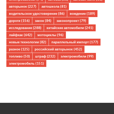
авторынок
(227)
автошкола
(81)
водительское удостоверение
(86)
вождение
(189)
дороги
(156)
закон
(84)
законопроект
(79)
исследование
(288)
китайские автомобили
(241)
лайфхак
(642)
мотоциклы
(96)
новые технологии
(82)
параллельный импорт
(177)
разное
(125)
российский авторынок
(452)
топливо
(50)
штраф
(232)
электромобили
(99)
электромобиль
(151)