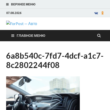
ВЕРХНЕЕ МЕНЮ
07.08.2026
ForPost —
ГЛАВНОЕ МЕНЮ
Авто
6a8b540c-7fd7-4dcf-a1c7-
8c2802244f08