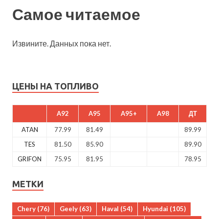
Самое читаемое
Извините. Данных пока нет.
ЦЕНЫ НА ТОПЛИВО
A92
A95
A95+
A98
ДТ
ATAN
77.99
81.49
89.99
TES
81.50
85.90
89.90
GRIFON
75.95
81.95
78.95
МЕТКИ
Chery
(76)
Geely
(63)
Haval
(54)
Hyundai
(105)