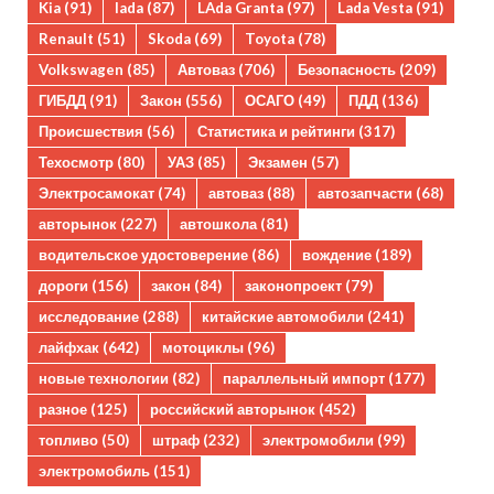
Kia
(91)
lada
(87)
LAda Granta
(97)
Lada Vesta
(91)
Renault
(51)
Skoda
(69)
Toyota
(78)
Volkswagen
(85)
Автоваз
(706)
Безопасность
(209)
ГИБДД
(91)
Закон
(556)
ОСАГО
(49)
ПДД
(136)
Происшествия
(56)
Статистика и рейтинги
(317)
Техосмотр
(80)
УАЗ
(85)
Экзамен
(57)
Электросамокат
(74)
автоваз
(88)
автозапчасти
(68)
авторынок
(227)
автошкола
(81)
водительское удостоверение
(86)
вождение
(189)
дороги
(156)
закон
(84)
законопроект
(79)
исследование
(288)
китайские автомобили
(241)
лайфхак
(642)
мотоциклы
(96)
новые технологии
(82)
параллельный импорт
(177)
разное
(125)
российский авторынок
(452)
топливо
(50)
штраф
(232)
электромобили
(99)
электромобиль
(151)