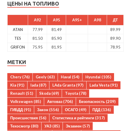
ЦЕНЫ НА ТОПЛИВО
A92
A95
A95+
A98
ДТ
ATAN
77.99
81.49
89.99
TES
81.50
85.90
89.90
GRIFON
75.95
81.95
78.95
МЕТКИ
Chery
(76)
Geely
(63)
Haval
(54)
Hyundai
(105)
Kia
(91)
lada
(87)
LAda Granta
(97)
Lada Vesta
(91)
Renault
(51)
Skoda
(69)
Toyota
(78)
Volkswagen
(85)
Автоваз
(706)
Безопасность
(209)
ГИБДД
(91)
Закон
(556)
ОСАГО
(49)
ПДД
(136)
Происшествия
(56)
Статистика и рейтинги
(317)
Техосмотр
(80)
УАЗ
(85)
Экзамен
(57)