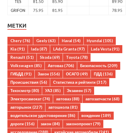
TES
81.50
85.90
89.90
GRIFON
75.95
81.95
78.95
МЕТКИ
Chery
(76)
Geely
(63)
Haval
(54)
Hyundai
(105)
Kia
(91)
lada
(87)
LAda Granta
(97)
Lada Vesta
(91)
Renault
(51)
Skoda
(69)
Toyota
(78)
Volkswagen
(85)
Автоваз
(706)
Безопасность
(209)
ГИБДД
(91)
Закон
(556)
ОСАГО
(49)
ПДД
(136)
Происшествия
(56)
Статистика и рейтинги
(317)
Техосмотр
(80)
УАЗ
(85)
Экзамен
(57)
Электросамокат
(74)
автоваз
(88)
автозапчасти
(68)
авторынок
(227)
автошкола
(81)
водительское удостоверение
(86)
вождение
(189)
дороги
(156)
закон
(84)
законопроект
(79)
исследование
(288)
китайские автомобили
(241)