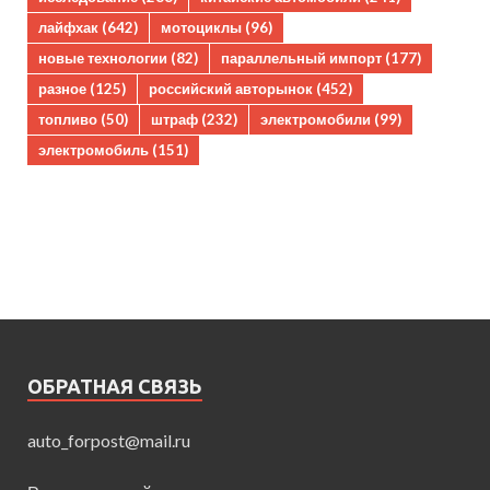
лайфхак
(642)
мотоциклы
(96)
новые технологии
(82)
параллельный импорт
(177)
разное
(125)
российский авторынок
(452)
топливо
(50)
штраф
(232)
электромобили
(99)
электромобиль
(151)
ОБРАТНАЯ СВЯЗЬ
auto_forpost@mail.ru