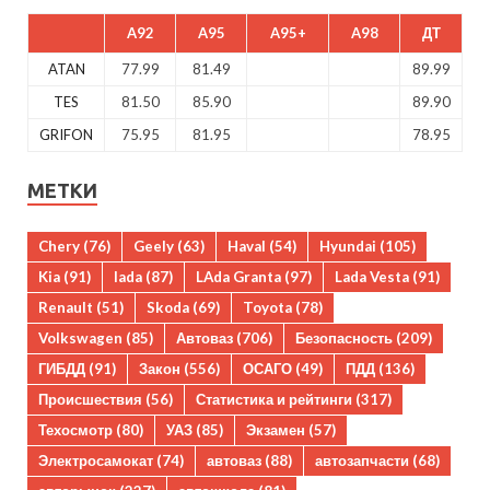
A92
A95
A95+
A98
ДТ
ATAN
77.99
81.49
89.99
TES
81.50
85.90
89.90
GRIFON
75.95
81.95
78.95
МЕТКИ
Chery
(76)
Geely
(63)
Haval
(54)
Hyundai
(105)
Kia
(91)
lada
(87)
LAda Granta
(97)
Lada Vesta
(91)
Renault
(51)
Skoda
(69)
Toyota
(78)
Volkswagen
(85)
Автоваз
(706)
Безопасность
(209)
ГИБДД
(91)
Закон
(556)
ОСАГО
(49)
ПДД
(136)
Происшествия
(56)
Статистика и рейтинги
(317)
Техосмотр
(80)
УАЗ
(85)
Экзамен
(57)
Электросамокат
(74)
автоваз
(88)
автозапчасти
(68)