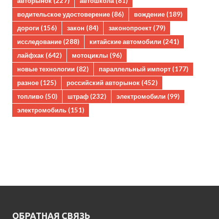
авторынок
(227)
автошкола
(81)
водительское удостоверение
(86)
вождение
(189)
дороги
(156)
закон
(84)
законопроект
(79)
исследование
(288)
китайские автомобили
(241)
лайфхак
(642)
мотоциклы
(96)
новые технологии
(82)
параллельный импорт
(177)
разное
(125)
российский авторынок
(452)
топливо
(50)
штраф
(232)
электромобили
(99)
электромобиль
(151)
ОБРАТНАЯ СВЯЗЬ