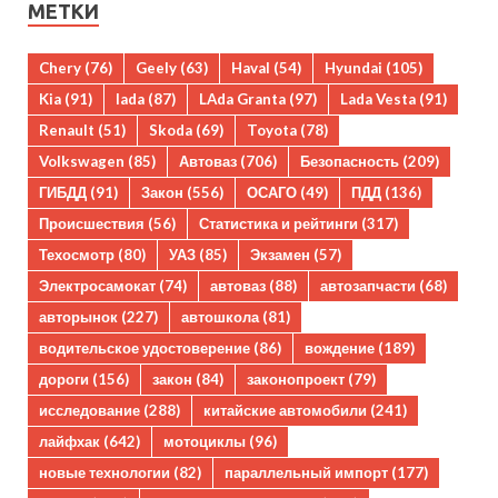
МЕТКИ
Chery
(76)
Geely
(63)
Haval
(54)
Hyundai
(105)
Kia
(91)
lada
(87)
LAda Granta
(97)
Lada Vesta
(91)
Renault
(51)
Skoda
(69)
Toyota
(78)
Volkswagen
(85)
Автоваз
(706)
Безопасность
(209)
ГИБДД
(91)
Закон
(556)
ОСАГО
(49)
ПДД
(136)
Происшествия
(56)
Статистика и рейтинги
(317)
Техосмотр
(80)
УАЗ
(85)
Экзамен
(57)
Электросамокат
(74)
автоваз
(88)
автозапчасти
(68)
авторынок
(227)
автошкола
(81)
водительское удостоверение
(86)
вождение
(189)
дороги
(156)
закон
(84)
законопроект
(79)
исследование
(288)
китайские автомобили
(241)
лайфхак
(642)
мотоциклы
(96)
новые технологии
(82)
параллельный импорт
(177)