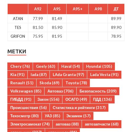
A92
A95
A95+
A98
ДТ
ATAN
77.99
81.49
89.99
TES
81.50
85.90
89.90
GRIFON
75.95
81.95
78.95
МЕТКИ
Chery
(76)
Geely
(63)
Haval
(54)
Hyundai
(105)
Kia
(91)
lada
(87)
LAda Granta
(97)
Lada Vesta
(91)
Renault
(51)
Skoda
(69)
Toyota
(78)
Volkswagen
(85)
Автоваз
(706)
Безопасность
(209)
ГИБДД
(91)
Закон
(556)
ОСАГО
(49)
ПДД
(136)
Происшествия
(56)
Статистика и рейтинги
(317)
Техосмотр
(80)
УАЗ
(85)
Экзамен
(57)
Электросамокат
(74)
автоваз
(88)
автозапчасти
(68)