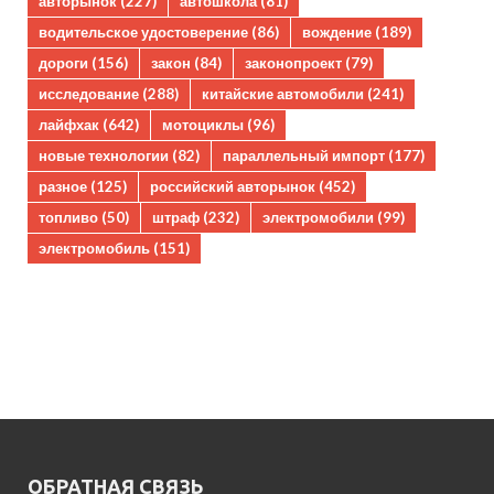
авторынок
(227)
автошкола
(81)
водительское удостоверение
(86)
вождение
(189)
дороги
(156)
закон
(84)
законопроект
(79)
исследование
(288)
китайские автомобили
(241)
лайфхак
(642)
мотоциклы
(96)
новые технологии
(82)
параллельный импорт
(177)
разное
(125)
российский авторынок
(452)
топливо
(50)
штраф
(232)
электромобили
(99)
электромобиль
(151)
ОБРАТНАЯ СВЯЗЬ