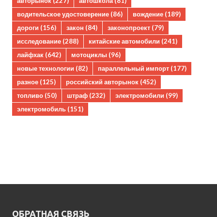
авторынок
(227)
автошкола
(81)
водительское удостоверение
(86)
вождение
(189)
дороги
(156)
закон
(84)
законопроект
(79)
исследование
(288)
китайские автомобили
(241)
лайфхак
(642)
мотоциклы
(96)
новые технологии
(82)
параллельный импорт
(177)
разное
(125)
российский авторынок
(452)
топливо
(50)
штраф
(232)
электромобили
(99)
электромобиль
(151)
ОБРАТНАЯ СВЯЗЬ