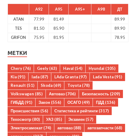
A92
A95
A95+
A98
ДТ
ATAN
77.99
81.49
89.99
TES
81.50
85.90
89.90
GRIFON
75.95
81.95
78.95
МЕТКИ
Chery
(76)
Geely
(63)
Haval
(54)
Hyundai
(105)
Kia
(91)
lada
(87)
LAda Granta
(97)
Lada Vesta
(91)
Renault
(51)
Skoda
(69)
Toyota
(78)
Volkswagen
(85)
Автоваз
(706)
Безопасность
(209)
ГИБДД
(91)
Закон
(556)
ОСАГО
(49)
ПДД
(136)
Происшествия
(56)
Статистика и рейтинги
(317)
Техосмотр
(80)
УАЗ
(85)
Экзамен
(57)
Электросамокат
(74)
автоваз
(88)
автозапчасти
(68)