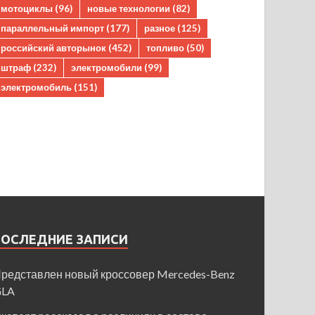
мотоциклы
(96)
новые технологии
(82)
параллельный импорт
(177)
разное
(125)
российский авторынок
(452)
топливо
(50)
штраф
(232)
электромобили
(99)
электромобиль
(151)
ПОСЛЕДНИЕ ЗАПИСИ
редставлен новый кроссовер Mercedes-Benz
GLA