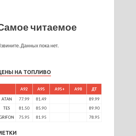
Самое читаемое
звините. Данных пока нет.
ЦЕНЫ НА ТОПЛИВО
A92
A95
A95+
A98
ДТ
ATAN
77.99
81.49
89.99
TES
81.50
85.90
89.90
GRIFON
75.95
81.95
78.95
МЕТКИ