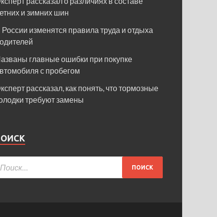
ксперт рассказал о различиях в составе
етних и зимних шин
 России изменятся правила труда и отдыха
одителей
азваны главные ошибки при покупке
втомобиля с пробегом
ксперт рассказал, как понять, что тормозные
олодки требуют замены
ПОИСК