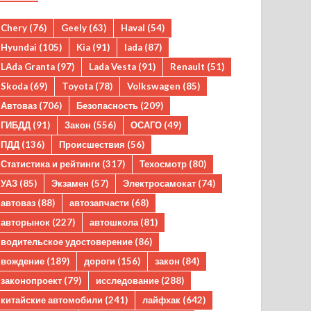
Chery
(76)
Geely
(63)
Haval
(54)
Hyundai
(105)
Kia
(91)
lada
(87)
LAda Granta
(97)
Lada Vesta
(91)
Renault
(51)
Skoda
(69)
Toyota
(78)
Volkswagen
(85)
Автоваз
(706)
Безопасность
(209)
ГИБДД
(91)
Закон
(556)
ОСАГО
(49)
ПДД
(136)
Происшествия
(56)
Статистика и рейтинги
(317)
Техосмотр
(80)
УАЗ
(85)
Экзамен
(57)
Электросамокат
(74)
автоваз
(88)
автозапчасти
(68)
авторынок
(227)
автошкола
(81)
водительское удостоверение
(86)
вождение
(189)
дороги
(156)
закон
(84)
законопроект
(79)
исследование
(288)
китайские автомобили
(241)
лайфхак
(642)