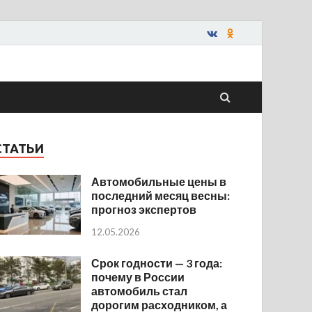
СТАТЬИ
Автомобильные цены в
последний месяц весны:
прогноз экспертов
12.05.2026
Срок годности — 3 года:
почему в России
автомобиль стал
дорогим расходником, а