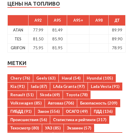
ЦЕНЫ НА ТОПЛИВО
A92
A95
A95+
A98
ДТ
ATAN
77.99
81.49
89.99
TES
81.50
85.90
89.90
GRIFON
75.95
81.95
78.95
МЕТКИ
Chery
(76)
Geely
(63)
Haval
(54)
Hyundai
(105)
Kia
(91)
lada
(87)
LAda Granta
(97)
Lada Vesta
(91)
Renault
(51)
Skoda
(69)
Toyota
(78)
Volkswagen
(85)
Автоваз
(706)
Безопасность
(209)
ГИБДД
(91)
Закон
(556)
ОСАГО
(49)
ПДД
(136)
Происшествия
(56)
Статистика и рейтинги
(317)
Техосмотр
(80)
УАЗ
(85)
Экзамен
(57)