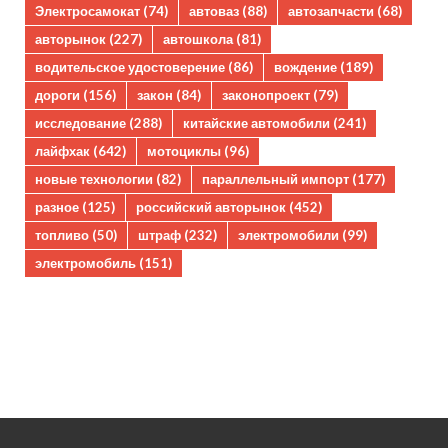
Электросамокат
(74)
автоваз
(88)
автозапчасти
(68)
авторынок
(227)
автошкола
(81)
водительское удостоверение
(86)
вождение
(189)
дороги
(156)
закон
(84)
законопроект
(79)
исследование
(288)
китайские автомобили
(241)
лайфхак
(642)
мотоциклы
(96)
новые технологии
(82)
параллельный импорт
(177)
разное
(125)
российский авторынок
(452)
топливо
(50)
штраф
(232)
электромобили
(99)
электромобиль
(151)