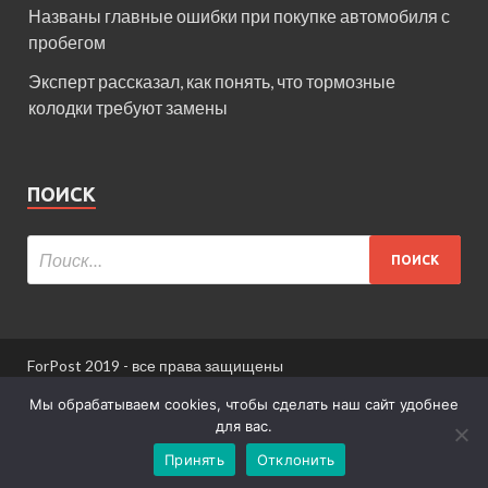
Названы главные ошибки при покупке автомобиля с
пробегом
Эксперт рассказал, как понять, что тормозные
колодки требуют замены
ПОИСК
ForPost 2019 - все права защищены
При использовании материалов сайта ссылка
Мы обрабатываем cookies, чтобы сделать наш сайт удобнее
обязательна.
для вас.
Принять
Отклонить
Информация для пользователей сайта