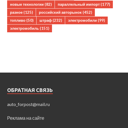
новые технологии
(82)
параллельный импорт
(177)
разное
(125)
российский авторынок
(452)
топливо
(50)
штраф
(232)
электромобили
(99)
электромобиль
(151)
ОБРАТНАЯ СВЯЗЬ
auto_forpost@mail.ru
Реклама на сайте