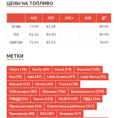
ЦЕНЫ НА ТОПЛИВО
A92
A95
A95+
A98
ДТ
ATAN
77.99
81.49
89.99
TES
81.50
85.90
89.90
GRIFON
75.95
81.95
78.95
МЕТКИ
Chery
(76)
Geely
(63)
Haval
(54)
Hyundai
(105)
Kia
(91)
lada
(87)
LAda Granta
(97)
Lada Vesta
(91)
Renault
(51)
Skoda
(69)
Toyota
(78)
Volkswagen
(85)
Автоваз
(706)
Безопасность
(209)
ГИБДД
(91)
Закон
(556)
ОСАГО
(49)
ПДД
(136)
Происшествия
(56)
Статистика и рейтинги
(317)
Техосмотр
(80)
УАЗ
(85)
Экзамен
(57)