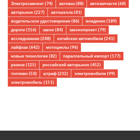
Электросамокат
(74)
автоваз
(88)
автозапчасти
(68)
авторынок
(227)
автошкола
(81)
водительское удостоверение
(86)
вождение
(189)
дороги
(156)
закон
(84)
законопроект
(79)
исследование
(288)
китайские автомобили
(241)
лайфхак
(642)
мотоциклы
(96)
новые технологии
(82)
параллельный импорт
(177)
разное
(125)
российский авторынок
(452)
топливо
(50)
штраф
(232)
электромобили
(99)
электромобиль
(151)