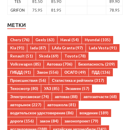
TES
81.50
85.90
89.90
GRIFON
75.95
81.95
78.95
МЕТКИ
Chery
(76)
Geely
(63)
Haval
(54)
Hyundai
(105)
Kia
(91)
lada
(87)
LAda Granta
(97)
Lada Vesta
(91)
Renault
(51)
Skoda
(69)
Toyota
(78)
Volkswagen
(85)
Автоваз
(706)
Безопасность
(209)
ГИБДД
(91)
Закон
(556)
ОСАГО
(49)
ПДД
(136)
Происшествия
(56)
Статистика и рейтинги
(317)
Техосмотр
(80)
УАЗ
(85)
Экзамен
(57)
Электросамокат
(74)
автоваз
(88)
автозапчасти
(68)
авторынок
(227)
автошкола
(81)
водительское удостоверение
(86)
вождение
(189)
дороги
(156)
закон
(84)
законопроект
(79)
исследование
(288)
китайские автомобили
(241)