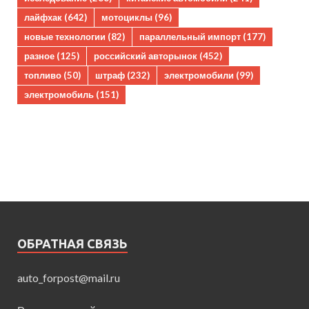
лайфхак
(642)
мотоциклы
(96)
новые технологии
(82)
параллельный импорт
(177)
разное
(125)
российский авторынок
(452)
топливо
(50)
штраф
(232)
электромобили
(99)
электромобиль
(151)
ОБРАТНАЯ СВЯЗЬ
auto_forpost@mail.ru