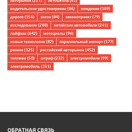
авторынок
(227)
автошкола
(81)
водительское удостоверение
(86)
вождение
(189)
дороги
(156)
закон
(84)
законопроект
(79)
исследование
(288)
китайские автомобили
(241)
лайфхак
(642)
мотоциклы
(96)
новые технологии
(82)
параллельный импорт
(177)
разное
(125)
российский авторынок
(452)
топливо
(50)
штраф
(232)
электромобили
(99)
электромобиль
(151)
ОБРАТНАЯ СВЯЗЬ