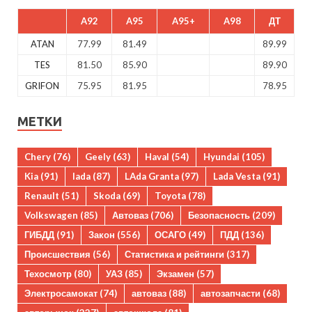
A92
A95
A95+
A98
ДТ
ATAN
77.99
81.49
89.99
TES
81.50
85.90
89.90
GRIFON
75.95
81.95
78.95
МЕТКИ
Chery
(76)
Geely
(63)
Haval
(54)
Hyundai
(105)
Kia
(91)
lada
(87)
LAda Granta
(97)
Lada Vesta
(91)
Renault
(51)
Skoda
(69)
Toyota
(78)
Volkswagen
(85)
Автоваз
(706)
Безопасность
(209)
ГИБДД
(91)
Закон
(556)
ОСАГО
(49)
ПДД
(136)
Происшествия
(56)
Статистика и рейтинги
(317)
Техосмотр
(80)
УАЗ
(85)
Экзамен
(57)
Электросамокат
(74)
автоваз
(88)
автозапчасти
(68)