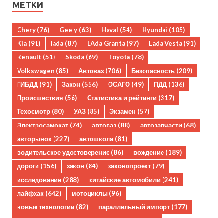
МЕТКИ
Chery
(76)
Geely
(63)
Haval
(54)
Hyundai
(105)
Kia
(91)
lada
(87)
LAda Granta
(97)
Lada Vesta
(91)
Renault
(51)
Skoda
(69)
Toyota
(78)
Volkswagen
(85)
Автоваз
(706)
Безопасность
(209)
ГИБДД
(91)
Закон
(556)
ОСАГО
(49)
ПДД
(136)
Происшествия
(56)
Статистика и рейтинги
(317)
Техосмотр
(80)
УАЗ
(85)
Экзамен
(57)
Электросамокат
(74)
автоваз
(88)
автозапчасти
(68)
авторынок
(227)
автошкола
(81)
водительское удостоверение
(86)
вождение
(189)
дороги
(156)
закон
(84)
законопроект
(79)
исследование
(288)
китайские автомобили
(241)
лайфхак
(642)
мотоциклы
(96)
новые технологии
(82)
параллельный импорт
(177)