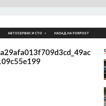
 Авто
АВТОСЕРВИС И СТО
НАЗАД НА FORPOST
a29afa013f709d3cd_49ac
109c55e199