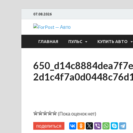
07.08.2026
ForPost —
ГЛАВНАЯ
ПУЛЬС
КУПИТЬ АВТО
650_d14c8884dea7f7e
2d1c4f7a0d0448c76d
(Пока оценок нет)
поделиться