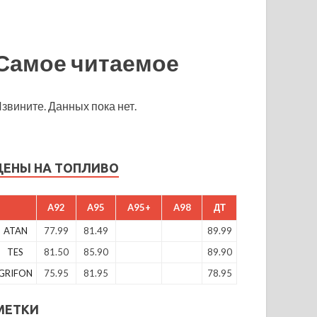
Самое читаемое
звините. Данных пока нет.
ЦЕНЫ НА ТОПЛИВО
A92
A95
A95+
A98
ДТ
ATAN
77.99
81.49
89.99
TES
81.50
85.90
89.90
GRIFON
75.95
81.95
78.95
МЕТКИ