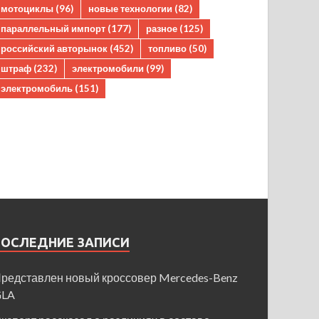
мотоциклы
(96)
новые технологии
(82)
параллельный импорт
(177)
разное
(125)
российский авторынок
(452)
топливо
(50)
штраф
(232)
электромобили
(99)
электромобиль
(151)
ПОСЛЕДНИЕ ЗАПИСИ
редставлен новый кроссовер Mercedes-Benz
GLA