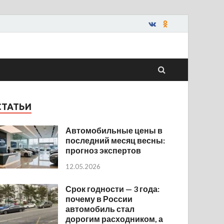
СТАТЬИ
Автомобильные цены в
последний месяц весны:
прогноз экспертов
12.05.2026
Срок годности — 3 года:
почему в России
автомобиль стал
дорогим расходником, а