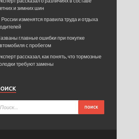
ксперт рассказал о различиях в составе
етних и зимних шин
 России изменятся правила труда и отдыха
одителей
азваны главные ошибки при покупке
втомобиля с пробегом
ксперт рассказал, как понять, что тормозные
олодки требуют замены
ПОИСК