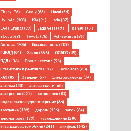
Chery
(76)
Geely
(63)
Haval
(54)
Hyundai
(105)
Kia
(91)
lada
(87)
LAda Granta
(97)
Lada Vesta
(91)
Renault
(51)
Skoda
(69)
Toyota
(78)
Volkswagen
(85)
Автоваз
(706)
Безопасность
(209)
ГИБДД
(91)
Закон
(556)
ОСАГО
(49)
ПДД
(136)
Происшествия
(56)
Статистика и рейтинги
(317)
Техосмотр
(80)
УАЗ
(85)
Экзамен
(57)
Электросамокат
(74)
автоваз
(88)
автозапчасти
(68)
авторынок
(227)
автошкола
(81)
водительское удостоверение
(86)
вождение
(189)
дороги
(156)
закон
(84)
законопроект
(79)
исследование
(288)
китайские автомобили
(241)
лайфхак
(642)