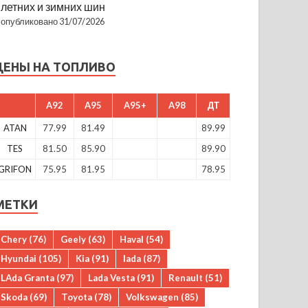
летних и зимних шин
опубликовано 31/07/2026
ЦЕНЫ НА ТОПЛИВО
A92
A95
A95+
A98
ДТ
ATAN
77.99
81.49
89.99
TES
81.50
85.90
89.90
GRIFON
75.95
81.95
78.95
МЕТКИ
Chery
(76)
Geely
(63)
Haval
(54)
Hyundai
(105)
Kia
(91)
lada
(87)
LAda Granta
(97)
Lada Vesta
(91)
Renault
(51)
Skoda
(69)
Toyota
(78)
Volkswagen
(85)