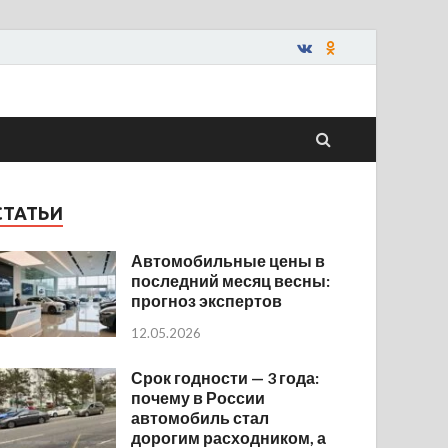
СТАТЬИ
Автомобильные цены в
последний месяц весны:
прогноз экспертов
12.05.2026
Срок годности — 3 года:
почему в России
автомобиль стал
дорогим расходником, а