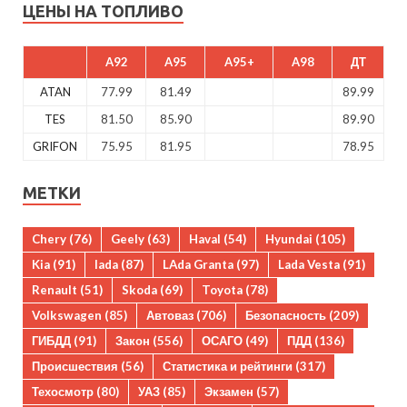
ЦЕНЫ НА ТОПЛИВО
A92
A95
A95+
A98
ДТ
ATAN
77.99
81.49
89.99
TES
81.50
85.90
89.90
GRIFON
75.95
81.95
78.95
МЕТКИ
Chery
(76)
Geely
(63)
Haval
(54)
Hyundai
(105)
Kia
(91)
lada
(87)
LAda Granta
(97)
Lada Vesta
(91)
Renault
(51)
Skoda
(69)
Toyota
(78)
Volkswagen
(85)
Автоваз
(706)
Безопасность
(209)
ГИБДД
(91)
Закон
(556)
ОСАГО
(49)
ПДД
(136)
Происшествия
(56)
Статистика и рейтинги
(317)
Техосмотр
(80)
УАЗ
(85)
Экзамен
(57)