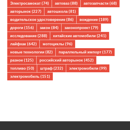
Электросамокат
(74)
автоваз
(88)
автозапчасти
(68)
авторынок
(227)
автошкола
(81)
водительское удостоверение
(86)
вождение
(189)
дороги
(156)
закон
(84)
законопроект
(79)
исследование
(288)
китайские автомобили
(241)
лайфхак
(642)
мотоциклы
(96)
новые технологии
(82)
параллельный импорт
(177)
разное
(125)
российский авторынок
(452)
топливо
(50)
штраф
(232)
электромобили
(99)
электромобиль
(151)